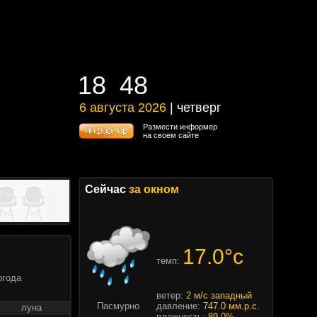
18
48
18
48
6 августа 2026
| четверг
6 августа 2026 | четверг
Размести информер
на своем сайте
Сейчас
за окном
17.0°c
темп:
огода
ветер:
2 м/с западный
Пасмурно
давление:
747.0 мм.р.с.
луна
влажность:
89.0%