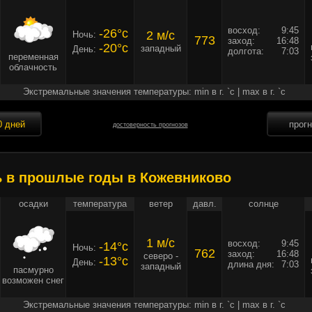
восход:
9:45
-26°c
2 м/c
Ночь:
773
заход:
16:48
-20°c
западный
День:
долгота:
7:03
переменная
облачность
Экстремальные значения температуры: min в г. `c | max в г. `c
0 дней
прог
достоверность прогнозов
ь в прошлые годы в Кожевниково
осадки
температура
ветер
давл.
солнце
1 м/c
восход:
9:45
-14°c
Ночь:
762
заход:
16:48
северо -
-13°c
День:
длина дня:
7:03
западный
пасмурно
возможен снег
Экстремальные значения температуры: min в г. `c | max в г. `c