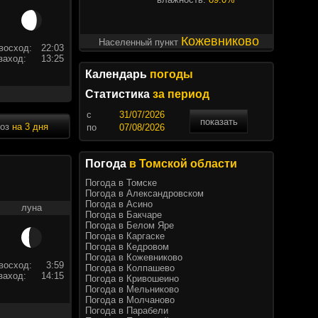
Кожевниково
Населенный пункт
восход:
22:03
заход:
13:25
Календарь
погоды
Статистика
за период
c
показать
ноз
на 3 дня
по
Погода
в Томской области
Погода в Томске
Погода в Александровском
Погода в Асино
луна
Погода в Бакчаре
Погода в Белом Яре
Погода в Каргаске
Погода в Кедровом
Погода в Кожевниково
восход:
3:59
Погода в Колпашево
заход:
14:15
Погода в Кривошеино
Погода в Мельниково
Погода в Молчаново
Погода в Парабели