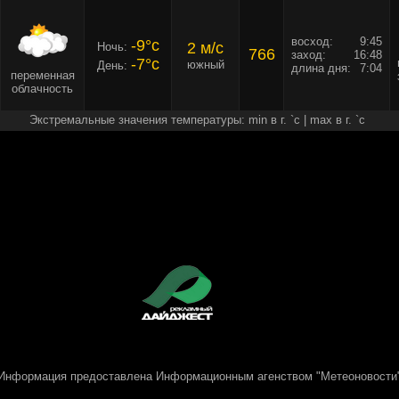
восход:
9:45
-9°c
2 м/c
Ночь:
766
заход:
16:48
-7°c
южный
День:
длина дня:
7:04
переменная
облачность
Экстремальные значения температуры: min в г. `c | max в г. `c
Информация предоставлена
Информационным агенством "Метеоновости