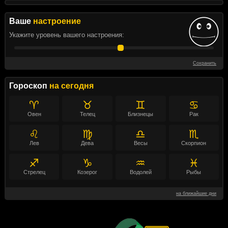
Ваше
настроение
Укажите уровень вашего настроения:
Сохранить
Гороскоп
на сегодня
♈
♉
♊
♋
Овен
Телец
Близнецы
Рак
♌
♍
♎
♏
Лев
Дева
Весы
Скорпион
♐
♑
♒
♓
Стрелец
Козерог
Водолей
Рыбы
на ближайшие дни