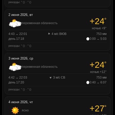
рекорды: ° () · ° ()
2 июня 2026, вт
+24
°
переменная облачность
ночью +9°
4:43 → 22:01
4 м/с ВЮВ
753 мм
день 17:18
0:00 → 5:03
рекорды: ° () · ° ()
3 июня 2026, ср
+24
°
переменная облачность
ночью +12°
4:42 → 22:03
3 м/с СВ
753 мм
день 17:20
0:40 → 6:07
рекорды: ° () · ° ()
4 июня 2026, чт
+27
°
ясно