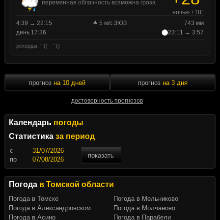
переменная облачность возможна гроза
ночью +18°
4:39 → 22:15
5 м/с ЗЮЗ
743 мм
день 17:36
23:11 → 3:57
рекорды: ° () · ° ()
прогноз
на 10 дней
прогноз
на 3 дня
достоверность прогнозов
Календарь
погоды
Статистика
за период
c
показать
по
Погода
в Томской области
Погода в Томске
Погода в Мельниково
Погода в Александровском
Погода в Молчаново
Погода в Асино
Погода в Парабели