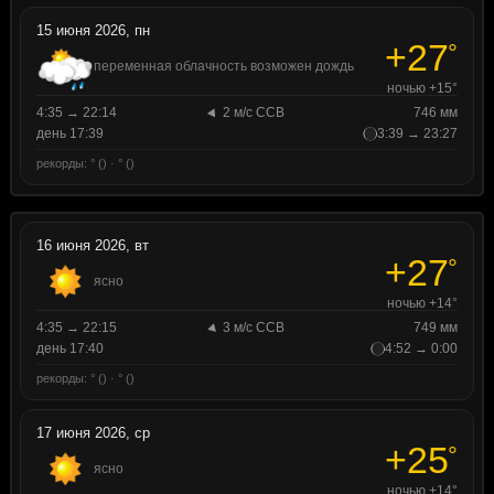
15 июня 2026, пн
+27
°
переменная облачность возможен дождь
ночью +15°
4:35 → 22:14
2 м/с ССВ
746 мм
день 17:39
3:39 → 23:27
рекорды: ° () · ° ()
16 июня 2026, вт
+27
°
ясно
ночью +14°
4:35 → 22:15
3 м/с ССВ
749 мм
день 17:40
4:52 → 0:00
рекорды: ° () · ° ()
17 июня 2026, ср
+25
°
ясно
ночью +14°