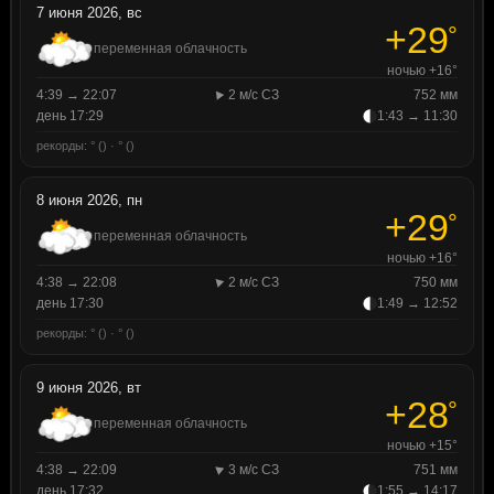
7 июня 2026, вс
+29
°
переменная облачность
ночью +16°
4:39 → 22:07
2 м/с СЗ
752 мм
день 17:29
1:43 → 11:30
рекорды: ° () · ° ()
8 июня 2026, пн
+29
°
переменная облачность
ночью +16°
4:38 → 22:08
2 м/с СЗ
750 мм
день 17:30
1:49 → 12:52
рекорды: ° () · ° ()
9 июня 2026, вт
+28
°
переменная облачность
ночью +15°
4:38 → 22:09
3 м/с СЗ
751 мм
день 17:32
1:55 → 14:17