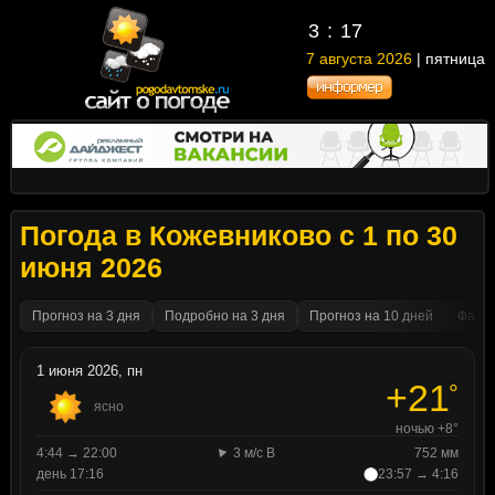
3
17
7 августа 2026
| пятница
Погода в Кожевниково с 1 по 30
июня 2026
Прогноз на 3 дня
Подробно на 3 дня
Прогноз на 10 дней
Факти
1 июня 2026, пн
+21
°
ясно
ночью +8°
4:44 → 22:00
3 м/с В
752 мм
день 17:16
23:57 → 4:16