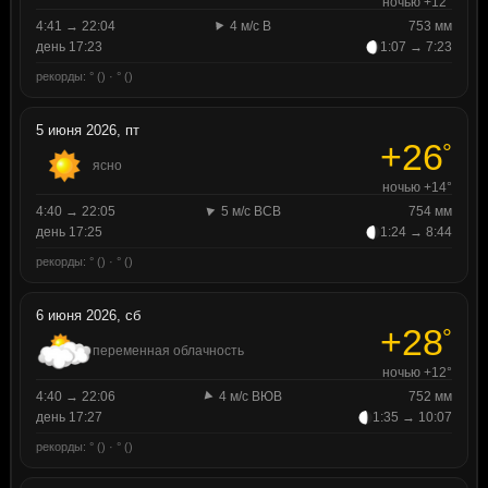
ночью +12°
4:41 → 22:04
4 м/с В
753 мм
день 17:23
1:07 → 7:23
рекорды: ° () · ° ()
5 июня 2026, пт
+26
°
ясно
ночью +14°
4:40 → 22:05
5 м/с ВСВ
754 мм
день 17:25
1:24 → 8:44
рекорды: ° () · ° ()
6 июня 2026, сб
+28
°
переменная облачность
ночью +12°
4:40 → 22:06
4 м/с ВЮВ
752 мм
день 17:27
1:35 → 10:07
рекорды: ° () · ° ()