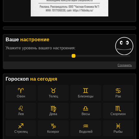
Ваше
настроение
Укажите уровень вашего настроения:
Сохранить
Гороскоп
на сегодня
♈
♉
♊
♋
Овен
Телец
Близнецы
Рак
♌
♍
♎
♏
Лев
Дева
Весы
Скорпион
♐
♑
♒
♓
Стрелец
Козерог
Водолей
Рыбы