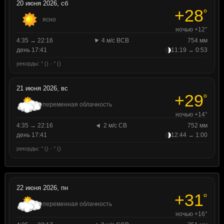
20 июня 2026, сб
+28
°
ясно
ночью +12°
4:35 → 22:16
4 м/с ВСВ
754 мм
день 17:41
11:19 → 0:53
рекорды: ° () · ° ()
21 июня 2026, вс
+29
°
переменная облачность
ночью +14°
4:35 → 22:16
2 м/с СВ
752 мм
день 17:41
12:44 → 1:00
рекорды: ° () · ° ()
22 июня 2026, пн
+31
°
переменная облачность
ночью +16°