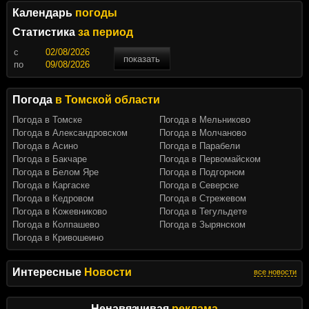
Календарь
погоды
Статистика
за период
c
показать
по
Погода
в Томской области
Погода в Томске
Погода в Мельниково
Погода в Александровском
Погода в Молчаново
Погода в Асино
Погода в Парабели
Погода в Бакчаре
Погода в Первомайском
Погода в Белом Яре
Погода в Подгорном
Погода в Каргаске
Погода в Северске
Погода в Кедровом
Погода в Стрежевом
Погода в Кожевниково
Погода в Тегульдете
Погода в Колпашево
Погода в Зырянском
Погода в Кривошеино
Интересные
Новости
все новости
Ненавязчивая
реклама