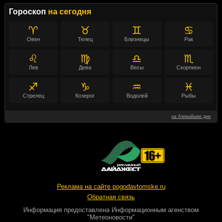
Гороскоп
на сегодня
♈
♉
♊
♋
Овен
Телец
Близнецы
Рак
♌
♍
♎
♏
Лев
Дева
Весы
Скорпион
♐
♑
♒
♓
Стрелец
Козерог
Водолей
Рыбы
на ближайшие дни
Реклама на сайте pogodavtomske.ru
Обратная связь
Информация предоставлена
Информационным агенством
"Метеоновости"