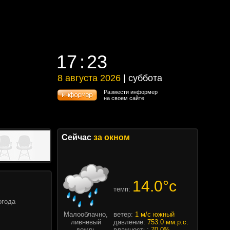
17
23
17
23
8 августа 2026
| суббота
8 августа 2026 | суббота
Размести информер
на своем сайте
Сейчас
за окном
14.0°c
темп:
огода
Малооблачно,
ветер:
1 м/с южный
ливневый
давление:
753.0 мм.р.с.
дождь
влажность:
70.0%