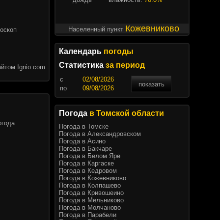
Кожевниково
Населенный пункт
роскоп
Календарь
погоды
Статистика
за период
йтом Ignio.com
c
показать
по
Погода
в Томской области
огода
Погода в Томске
Погода в Александровском
Погода в Асино
Погода в Бакчаре
Погода в Белом Яре
Погода в Каргаске
Погода в Кедровом
Погода в Кожевниково
Погода в Колпашево
Погода в Кривошеино
Погода в Мельниково
Погода в Молчаново
Погода в Парабели