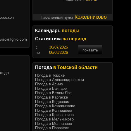
Кожевниково
Гороскоп
Населенный пункт
Календарь
погоды
Статистика
за период
йтом Ignio.com
c
показать
по
Погода
в Томской области
огода
Погода в Томске
Погода в Александровском
Погода в Асино
Погода в Бакчаре
Погода в Белом Яре
Погода в Каргаске
Погода в Кедровом
Погода в Кожевниково
Погода в Колпашево
Погода в Кривошеино
Погода в Мельниково
Погода в Молчаново
Погода в Парабели