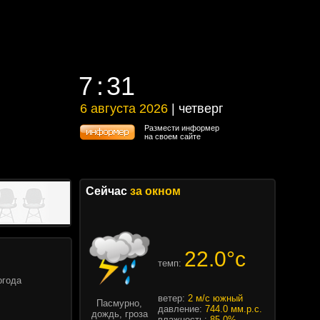
7
31
7
31
6 августа 2026
| четверг
6 августа 2026 | четверг
Размести информер
на своем сайте
Сейчас
за окном
22.0°c
темп:
огода
ветер:
2 м/с южный
Пасмурно,
давление:
744.0 мм.р.с.
дождь, гроза
влажность:
85.0%