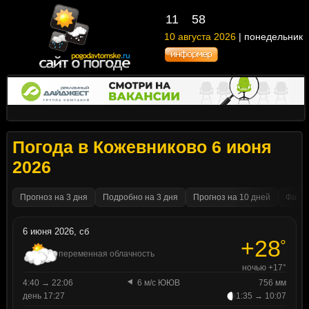
11
58
10 августа 2026
| понедельник
Погода в Кожевниково 6 июня
2026
Прогноз на 3 дня
Подробно на 3 дня
Прогноз на 10 дней
Факти
6 июня 2026, сб
+28
°
переменная облачность
ночью +17°
4:40 → 22:06
6 м/с ЮЮВ
756 мм
день 17:27
1:35 → 10:07