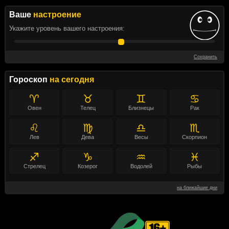
Ваше
настроение
Укажите уровень вашего настроения:
Сохранить
Гороскоп
на сегодня
♈
♉
♊
♋
Овен
Телец
Близнецы
Рак
♌
♍
♎
♏
Лев
Дева
Весы
Скорпион
♐
♑
♒
♓
Стрелец
Козерог
Водолей
Рыбы
на ближайшие дни