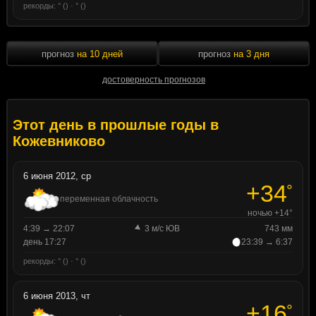
рекорды: ° () · ° ()
прогноз
на 10 дней
прогноз
на 3 дня
достоверность прогнозов
Этот день в прошлые годы в
Кожевниково
6 июня 2012, ср
+34
°
переменная облачность
ночью +14°
4:39 → 22:07
3 м/с ЮВ
743 мм
день 17:27
23:39 → 6:37
рекорды: ° () · ° ()
6 июня 2013, чт
+16
°