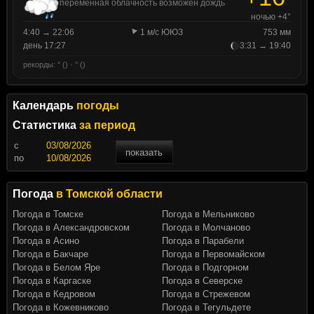
переменная облачность возможен дождь
ночью +4°
4:40 → 22:06
1 м/с ЮЮЗ
753 мм
день 17:27
3:31 → 19:40
рекорды: ° () · ° ()
Календарь
погоды
Статистика
за период
c
показать
по
Погода
в Томской области
Погода в Томске
Погода в Мельниково
Погода в Александровском
Погода в Молчаново
Погода в Асино
Погода в Парабели
Погода в Бакчаре
Погода в Первомайском
Погода в Белом Яре
Погода в Подгорном
Погода в Каргаске
Погода в Северске
Погода в Кедровом
Погода в Стрежевом
Погода в Кожевниково
Погода в Тегульдете