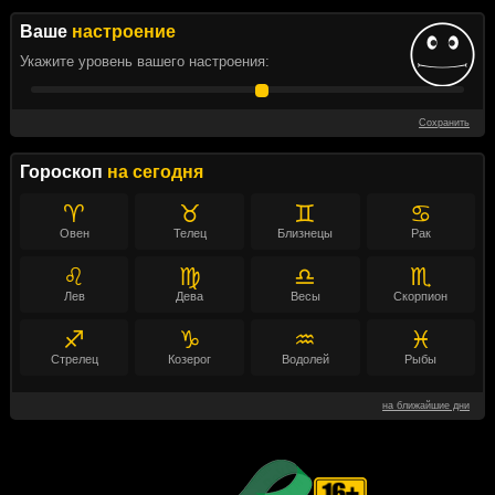
Ваше
настроение
Укажите уровень вашего настроения:
Сохранить
Гороскоп
на сегодня
♈
♉
♊
♋
Овен
Телец
Близнецы
Рак
♌
♍
♎
♏
Лев
Дева
Весы
Скорпион
♐
♑
♒
♓
Стрелец
Козерог
Водолей
Рыбы
на ближайшие дни