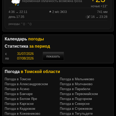
переменная облачность возможна гроза
ночью +13°
4:36 → 22:11
2 м/с ЗЮЗ
741 мм
день 17:35
7:16 → 23:28
рекорды: ° () · ° ()
Календарь
погоды
Статистика
за период
c
показать
по
Погода
в Томской области
Погода в Томске
Погода в Мельниково
Погода в Александровском
Погода в Молчаново
Погода в Асино
Погода в Парабели
Погода в Бакчаре
Погода в Первомайском
Погода в Белом Яре
Погода в Подгорном
Погода в Каргаске
Погода в Северске
Погода в Кедровом
Погода в Стрежевом
Погода в Кожевниково
Погода в Тегульдете