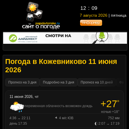
12
09
7 августа 2026
| пятница
Погода в Кожевниково 11 июня
2026
Прогноз на 3 дня
Подробно на 3 дня
Прогноз на 10 дней
Факти
11 июня 2026, чт
+27
°
переменная облачность возможен дождь
ночью +18°
4:36 → 22:11
4 м/с ЮВ
752 мм
день 17:35
2:07 → 17:19