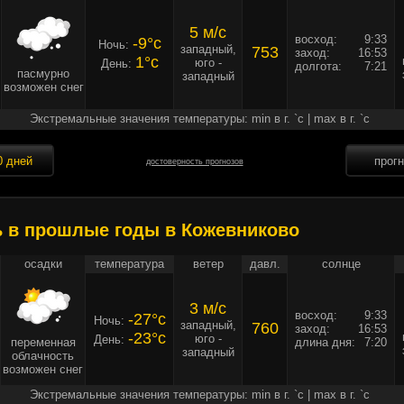
5 м/c
восход:
9:33
-9°c
Ночь:
западный,
753
заход:
16:53
1°c
юго -
День:
долгота:
7:21
пасмурно
западный
возможен снег
Экстремальные значения температуры: min в г. `c | max в г. `c
0 дней
прог
достоверность прогнозов
ь в прошлые годы в Кожевниково
осадки
температура
ветер
давл.
солнце
3 м/c
восход:
9:33
-27°c
Ночь:
западный,
760
заход:
16:53
-23°c
юго -
День:
переменная
длина дня:
7:20
западный
облачность
возможен снег
Экстремальные значения температуры: min в г. `c | max в г. `c