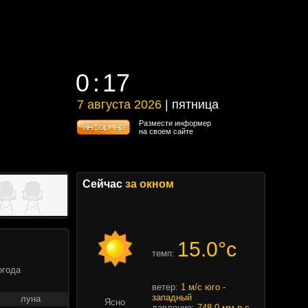
0
17
0
17
7 августа 2026
| пятница
7 августа 2026 | пятница
Размести информер
на своем сайте
Сейчас
за окном
15.0°c
темп:
огода
ветер:
1 м/с юго -
западный
луна
Ясно
давление:
748.0 мм.р.с.