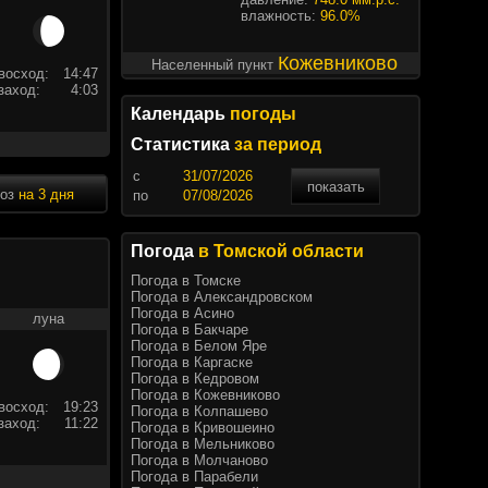
влажность:
96.0%
Кожевниково
Населенный пункт
восход:
14:47
заход:
4:03
Календарь
погоды
Статистика
за период
c
показать
ноз
на 3 дня
по
Погода
в Томской области
Погода в Томске
Погода в Александровском
Погода в Асино
луна
Погода в Бакчаре
Погода в Белом Яре
Погода в Каргаске
Погода в Кедровом
Погода в Кожевниково
восход:
19:23
Погода в Колпашево
заход:
11:22
Погода в Кривошеино
Погода в Мельниково
Погода в Молчаново
Погода в Парабели