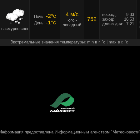
4 м/c
восход:
9:33
-2°c
Ночь:
752
заход:
16:53
юго -
-1°c
День:
длина дня:
7:21
западный
пасмурно снег
Экстремальные значения температуры: min в г. `c | max в г. `c
Информация предоставлена
Информационным агенством "Метеоновости