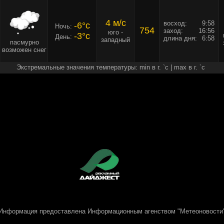
4 м/c
восход:
9:58
-6°c
Ночь:
754
заход:
16:56
юго -
-3°c
День:
длина дня:
6:58
западный
пасмурно
возможен снег
Экстремальные значения температуры: min в г. `c | max в г. `c
Информация предоставлена
Информационным агенством "Метеоновости