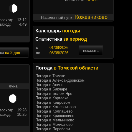
Кожевниково
Населенный пункт
восход:
13:12
заход:
4:49
Календарь
погоды
Статистика
за период
c
показать
ноз
на 3 дня
по
Погода
в Томской области
Погода в Томске
Погода в Александровском
Погода в Асино
луна
Погода в Бакчаре
Погода в Белом Яре
Погода в Каргаске
Погода в Кедровом
Погода в Кожевниково
восход:
19:28
Погода в Колпашево
заход:
10:25
Погода в Кривошеино
Погода в Мельниково
Погода в Молчаново
Погода в Парабели