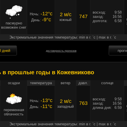
восход:
9:58
-12°c
2 м/c
Ночь:
747
заход:
16:56
-9°c
южный
День:
долгота:
6:58
пасмурно
возможен снег
Экстремальные значения температуры: min в г. `c | max в г. `c
0 дней
прог
достоверность прогнозов
ь в прошлые годы в Кожевниково
осадки
температура
ветер
давл.
солнце
восход:
9:58
-13°c
2 м/c
Ночь:
763
заход:
16:56
-11°c
западный
День:
длина дня:
6:59
переменная
облачность
Экстремальные значения температуры: min в г. `c | max в г. `c