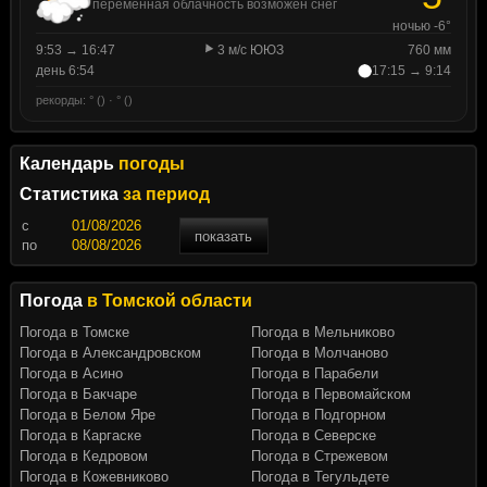
переменная облачность возможен снег
ночью -6°
9:53 → 16:47
3 м/с ЮЮЗ
760 мм
день 6:54
17:15 → 9:14
рекорды: ° () · ° ()
Календарь
погоды
Статистика
за период
c
показать
по
Погода
в Томской области
Погода в Томске
Погода в Мельниково
Погода в Александровском
Погода в Молчаново
Погода в Асино
Погода в Парабели
Погода в Бакчаре
Погода в Первомайском
Погода в Белом Яре
Погода в Подгорном
Погода в Каргаске
Погода в Северске
Погода в Кедровом
Погода в Стрежевом
Погода в Кожевниково
Погода в Тегульдете