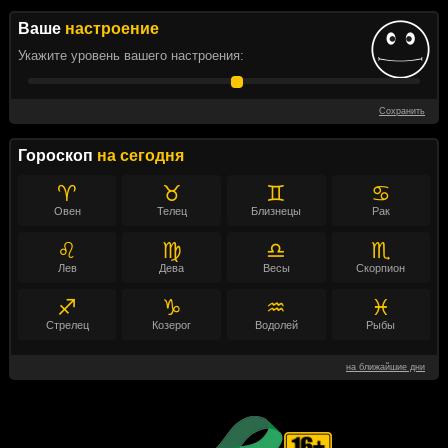
Ваше
настроение
Укажите уровень вашего настроения:
Сохранить
Гороскоп
на сегодня
♈
♉
♊
♋
Овен
Телец
Близнецы
Рак
♌
♍
♎
♏
Лев
Дева
Весы
Скорпион
♐
♑
♒
♓
Стрелец
Козерог
Водолей
Рыбы
на ближайшие дни