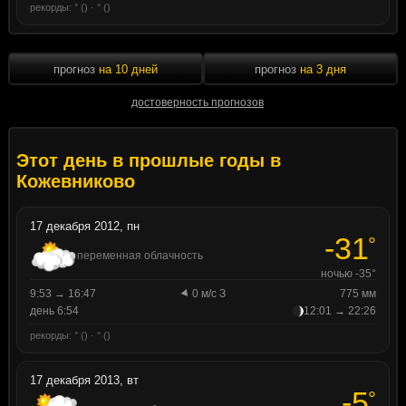
рекорды: ° () · ° ()
прогноз
на 10 дней
прогноз
на 3 дня
достоверность прогнозов
Этот день в прошлые годы в
Кожевниково
17 декабря 2012, пн
-31
°
переменная облачность
ночью -35°
9:53 → 16:47
0 м/с З
775 мм
день 6:54
12:01 → 22:26
рекорды: ° () · ° ()
17 декабря 2013, вт
-5
°