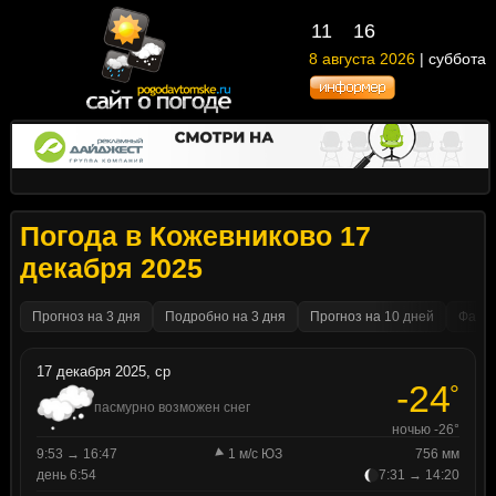
11
16
8 августа 2026
| суббота
Погода в Кожевниково 17
декабря 2025
Прогноз на 3 дня
Подробно на 3 дня
Прогноз на 10 дней
Факти
17 декабря 2025, ср
-24
°
пасмурно возможен снег
ночью -26°
9:53 → 16:47
1 м/с ЮЗ
756 мм
день 6:54
7:31 → 14:20