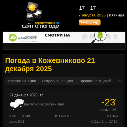
17
17
7 августа 2026
| пятница
Погода в Кожевниково 21
декабря 2025
Прогноз на 3 дня
Подробно на 3 дня
Прогноз на 10 дней
Факти
21 декабря 2025, вс
-23
°
пасмурно возможен снег
ночью -35°
9:56 → 16:49
1 м/с ЮЗ
760 мм
день 6:53
11:41 → 17:12