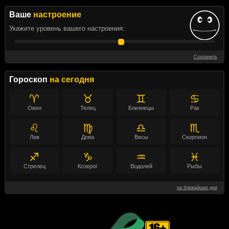
Ваше
настроение
Укажите уровень вашего настроения:
Сохранить
Гороскоп
на сегодня
♈
♉
♊
♋
Овен
Телец
Близнецы
Рак
♌
♍
♎
♏
Лев
Дева
Весы
Скорпион
♐
♑
♒
♓
Стрелец
Козерог
Водолей
Рыбы
на ближайшие дни