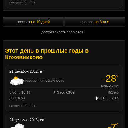
рекорды: ° () · ° ()
прогноз
на 10 дней
прогноз
на 3 дня
достоверность прогнозов
Этот день в прошлые годы в
Кожевниково
21 декабря 2012, пт
-28
°
переменная облачность
ночью -33°
9:56 → 16:49
3 м/с ЮЮЗ
781 мм
день 6:53
13:13 → 2:16
рекорды: ° () · ° ()
21 декабря 2013, сб
-7
°