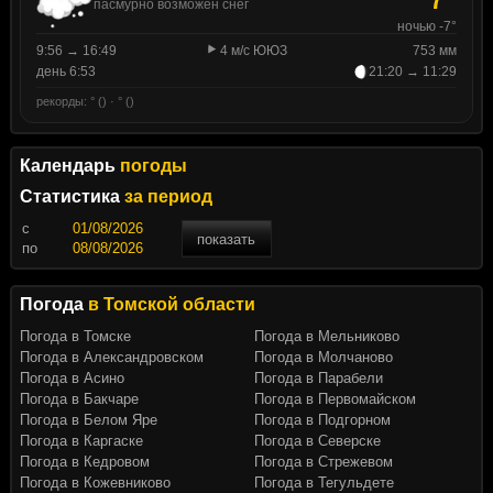
пасмурно возможен снег
ночью -7°
9:56 → 16:49
4 м/с ЮЮЗ
753 мм
день 6:53
21:20 → 11:29
рекорды: ° () · ° ()
Календарь
погоды
Статистика
за период
c
показать
по
Погода
в Томской области
Погода в Томске
Погода в Мельниково
Погода в Александровском
Погода в Молчаново
Погода в Асино
Погода в Парабели
Погода в Бакчаре
Погода в Первомайском
Погода в Белом Яре
Погода в Подгорном
Погода в Каргаске
Погода в Северске
Погода в Кедровом
Погода в Стрежевом
Погода в Кожевниково
Погода в Тегульдете