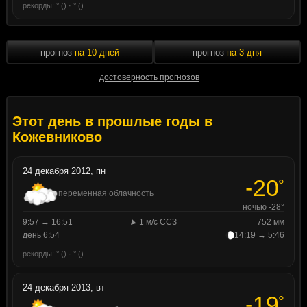
рекорды: ° () · ° ()
прогноз
на 10 дней
прогноз
на 3 дня
достоверность прогнозов
Этот день в прошлые годы в
Кожевниково
24 декабря 2012, пн
-20
°
переменная облачность
ночью -28°
9:57 → 16:51
1 м/с ССЗ
752 мм
день 6:54
14:19 → 5:46
рекорды: ° () · ° ()
24 декабря 2013, вт
-19
°