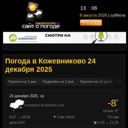
13
06
8 августа 2026
| суббота
Погода в Кожевниково 24
декабря 2025
Прогноз на 3 дня
Подробно на 3 дня
Прогноз на 10 дней
Факти
24 декабря 2025, ср
-8
°
пасмурно возможен снег
ночью -9°
9:57 → 16:50
3 м/с ЮЮЗ
751 мм
день 6:54
12:30 → 21:25