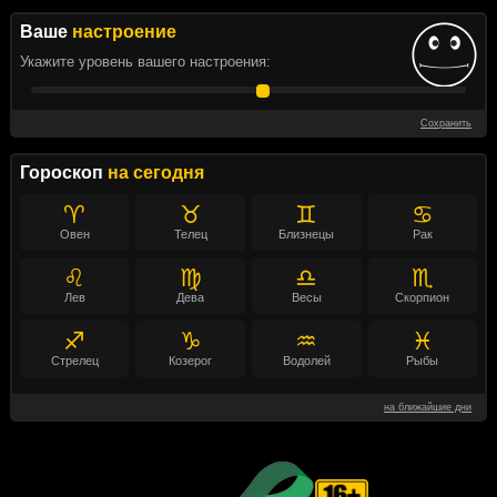
Ваше
настроение
Укажите уровень вашего настроения:
Сохранить
Гороскоп
на сегодня
♈
♉
♊
♋
Овен
Телец
Близнецы
Рак
♌
♍
♎
♏
Лев
Дева
Весы
Скорпион
♐
♑
♒
♓
Стрелец
Козерог
Водолей
Рыбы
на ближайшие дни