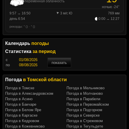
переменная облачность
ночью -24°
9:57 → 16:50
3 м/с Ю
769 мм
день 6:54
0:00 → 12:27
рекорды: ° () · ° ()
Календарь
погоды
Статистика
за период
c
показать
по
Погода
в Томской области
Погода в Томске
Погода в Мельниково
Погода в Александровском
Погода в Молчаново
Погода в Асино
Погода в Парабели
Погода в Бакчаре
Погода в Первомайском
Погода в Белом Яре
Погода в Подгорном
Погода в Каргаске
Погода в Северске
Погода в Кедровом
Погода в Стрежевом
Погода в Кожевниково
Погода в Тегульдете