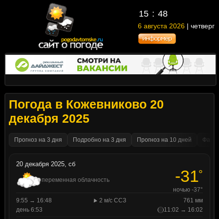
15
48
6 августа 2026
| четверг
Погода в Кожевниково 20
декабря 2025
Прогноз на 3 дня
Подробно на 3 дня
Прогноз на 10 дней
Факти
20 декабря 2025, сб
-31
°
переменная облачность
ночью -37°
9:55 → 16:48
2 м/с ССЗ
761 мм
день 6:53
11:02 → 16:02