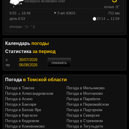
пасмурно возможен снег
ночью -9°
9:55 → 16:48
5 м/с ЮЮЗ
752 мм
день 6:53
20:14 → 11:04
рекорды: ° () · ° ()
Календарь
погоды
Статистика
за период
c
показать
по
Погода
в Томской области
Погода в Томске
Погода в Мельниково
Погода в Александровском
Погода в Молчаново
Погода в Асино
Погода в Парабели
Погода в Бакчаре
Погода в Первомайском
Погода в Белом Яре
Погода в Подгорном
Погода в Каргаске
Погода в Северске
Погода в Кедровом
Погода в Стрежевом
Погода в Кожевниково
Погода в Тегульдете