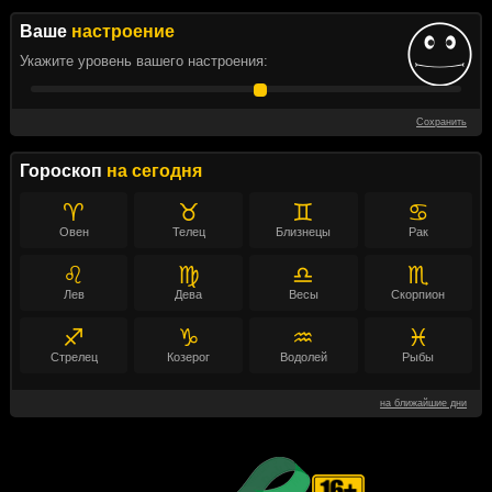
Ваше
настроение
Укажите уровень вашего настроения:
Сохранить
Гороскоп
на сегодня
♈
♉
♊
♋
Овен
Телец
Близнецы
Рак
♌
♍
♎
♏
Лев
Дева
Весы
Скорпион
♐
♑
♒
♓
Стрелец
Козерог
Водолей
Рыбы
на ближайшие дни