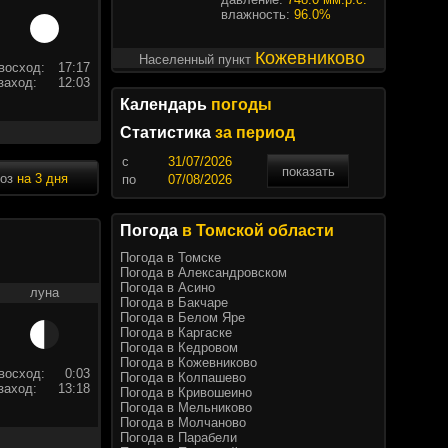
влажность:
96.0%
Кожевниково
Населенный пункт
восход:
17:17
заход:
12:03
Календарь
погоды
Статистика
за период
c
показать
ноз
на 3 дня
по
Погода
в Томской области
Погода в Томске
Погода в Александровском
Погода в Асино
луна
Погода в Бакчаре
Погода в Белом Яре
Погода в Каргаске
Погода в Кедровом
Погода в Кожевниково
восход:
0:03
Погода в Колпашево
заход:
13:18
Погода в Кривошеино
Погода в Мельниково
Погода в Молчаново
Погода в Парабели