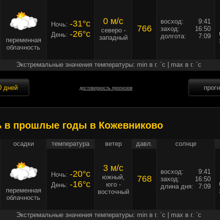
0 м/c
восход:
9:41
-31°c
Ночь:
766
заход:
16:50
северо -
-26°c
День:
долгота:
7:09
западный
переменная
облачность
Экстремальные значения температуры: min в г. `c | max в г. `c
0 дней
прог
достоверность прогнозов
ь в прошлые годы в Кожевниково
осадки
температура
ветер
давл.
солнце
3 м/c
восход:
9:41
-20°c
Ночь:
южный,
768
заход:
16:50
-16°c
юго -
День:
длина дня:
7:09
переменная
восточный
облачность
Экстремальные значения температуры: min в г. `c | max в г. `c