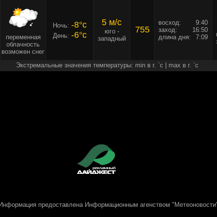
5 м/c
восход:
9:40
-8°c
Ночь:
755
заход:
16:50
юго -
-6°c
День:
переменная
длина дня:
7:09
западный
облачность
возможен снег
Экстремальные значения температуры: min в г. `c | max в г. `c
Информация предоставлена
Информационным агенством "Метеоновости