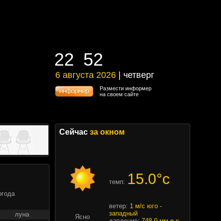
22
:
52
22
:
52
6 августа 2026
| четверг
6 августа 2026 | четверг
Размести информер
на своем сайте
Сейчас
за окном
15.0°c
темп:
огода
ветер:
1 м/с юго -
западный
луна
Ясно
давление:
748.0 мм.р.с.