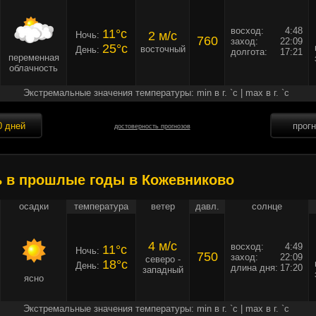
восход:
4:48
11°c
2 м/c
Ночь:
760
заход:
22:09
25°c
восточный
День:
долгота:
17:21
переменная
облачность
Экстремальные значения температуры: min в г. `c | max в г. `c
0 дней
прог
достоверность прогнозов
ь в прошлые годы в Кожевниково
осадки
температура
ветер
давл.
солнце
4 м/c
восход:
4:49
11°c
Ночь:
750
заход:
22:09
северо -
18°c
День:
длина дня:
17:20
западный
ясно
Экстремальные значения температуры: min в г. `c | max в г. `c