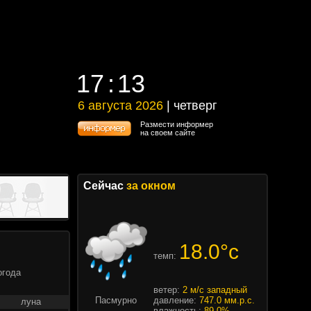
17
:
13
17
:
13
6 августа 2026
| четверг
6 августа 2026 | четверг
Размести информер
на своем сайте
Сейчас
за окном
18.0°c
темп:
огода
ветер:
2 м/с западный
Пасмурно
давление:
747.0 мм.р.с.
луна
влажность:
89.0%