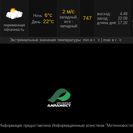
2 м/c
восход:
4:49
6°c
Ночь:
западный,
747
заход:
22:09
22°c
юго -
День:
длина дня:
17:20
переменная
западный
облачность
Экстремальные значения температуры: min в г. `c | max в г. `c
Информация предоставлена
Информационным агенством "Метеоновости