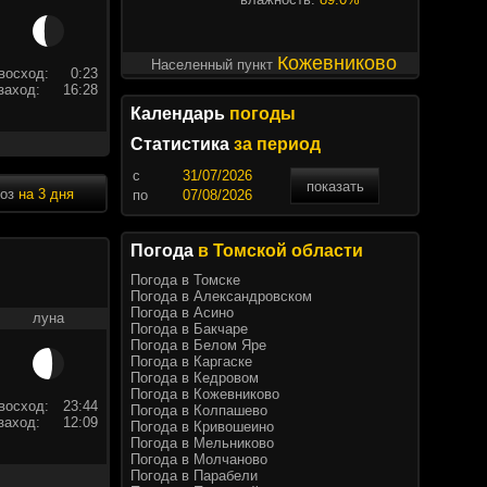
Кожевниково
Населенный пункт
восход:
0:23
заход:
16:28
Календарь
погоды
Статистика
за период
c
показать
ноз
на 3 дня
по
Погода
в Томской области
Погода в Томске
Погода в Александровском
Погода в Асино
луна
Погода в Бакчаре
Погода в Белом Яре
Погода в Каргаске
Погода в Кедровом
Погода в Кожевниково
восход:
23:44
Погода в Колпашево
заход:
12:09
Погода в Кривошеино
Погода в Мельниково
Погода в Молчаново
Погода в Парабели