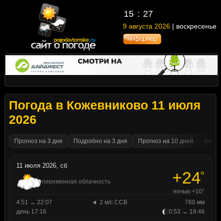
15
27
9 августа 2026
| воскресенье
Погода в Кожевниково 11 июля
2026
Прогноз на 3 дня
Подробно на 3 дня
Прогноз на 10 дней
Факти
11 июля 2026, сб
+24
°
переменная облачность
ночью +10°
4:51 → 22:07
2 м/с ССВ
760 мм
день 17:16
0:53 → 19:46