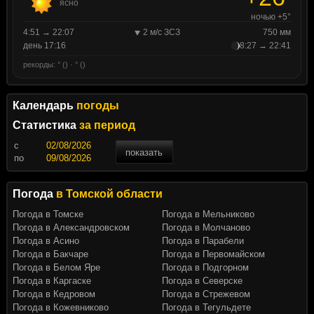
ясно
ночью +5°
4:51 → 22:07
2 м/с ЗСЗ
750 мм
день 17:16
8:27 → 22:41
рекорды: ° () · ° ()
Календарь
погоды
Статистика
за период
c
показать
по
Погода
в Томской области
Погода в Томске
Погода в Мельниково
Погода в Александровском
Погода в Молчаново
Погода в Асино
Погода в Парабели
Погода в Бакчаре
Погода в Первомайском
Погода в Белом Яре
Погода в Подгорном
Погода в Каргаске
Погода в Северске
Погода в Кедровом
Погода в Стрежевом
Погода в Кожевниково
Погода в Тегульдете