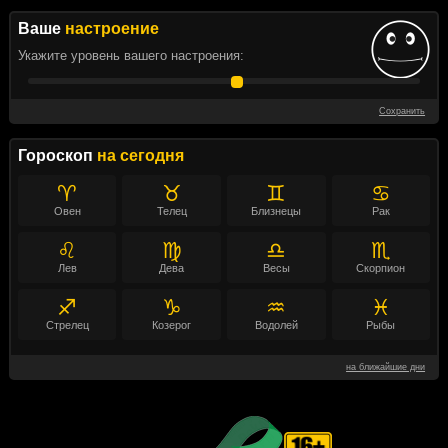
Ваше
настроение
Укажите уровень вашего настроения:
Сохранить
Гороскоп
на сегодня
♈
♉
♊
♋
Овен
Телец
Близнецы
Рак
♌
♍
♎
♏
Лев
Дева
Весы
Скорпион
♐
♑
♒
♓
Стрелец
Козерог
Водолей
Рыбы
на ближайшие дни