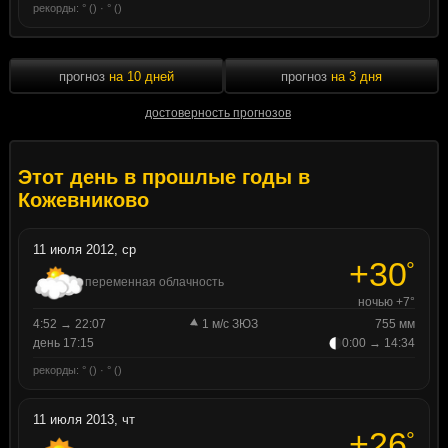
рекорды: ° () · ° ()
прогноз
на 10 дней
прогноз
на 3 дня
достоверность прогнозов
Этот день в прошлые годы в
Кожевниково
11 июля 2012, ср
+30
°
переменная облачность
ночью +7°
4:52 → 22:07
1 м/с ЗЮЗ
755 мм
день 17:15
0:00 → 14:34
рекорды: ° () · ° ()
11 июля 2013, чт
+26
°