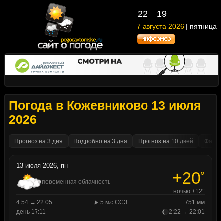
22
19
7 августа 2026
| пятница
Погода в Кожевниково 13 июля
2026
Прогноз на 3 дня
Подробно на 3 дня
Прогноз на 10 дней
Факти
13 июля 2026, пн
+20
°
переменная облачность
ночью +12°
4:54 → 22:05
5 м/с ССЗ
751 мм
день 17:11
2:22 → 22:01