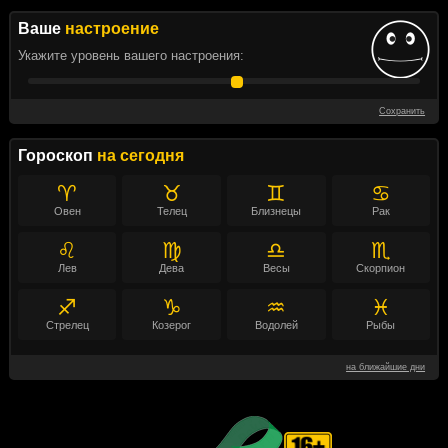
Ваше
настроение
Укажите уровень вашего настроения:
Сохранить
Гороскоп
на сегодня
♈
♉
♊
♋
Овен
Телец
Близнецы
Рак
♌
♍
♎
♏
Лев
Дева
Весы
Скорпион
♐
♑
♒
♓
Стрелец
Козерог
Водолей
Рыбы
на ближайшие дни