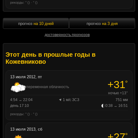
рекорды: ° () · ° ()
прогноз
на 10 дней
прогноз
на 3 дня
достоверность прогнозов
Этот день в прошлые годы в
Кожевниково
13 июля 2012, пт
+31
°
переменная облачность
ночью +13°
4:54 → 22:04
1 м/с ЗСЗ
751 мм
день 17:10
0:38 → 16:51
рекорды: ° () · ° ()
13 июля 2013, сб
+27
°