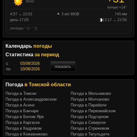
ясно
ночью +14°
4:57 → 22:02
3 м/с ВЮВ
745 мм
день 17:05
13:17 → 23:56
рекорды: ° () · ° ()
Календарь
погоды
Статистика
за период
c
показать
по
Погода
в Томской области
Погода в Томске
Погода в Мельниково
Погода в Александровском
Погода в Молчаново
Погода в Асино
Погода в Парабели
Погода в Бакчаре
Погода в Первомайском
Погода в Белом Яре
Погода в Подгорном
Погода в Каргаске
Погода в Северске
Погода в Кедровом
Погода в Стрежевом
Погода в Кожевниково
Погода в Тегульдете