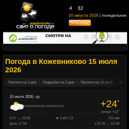
4
32
10 августа 2026
| понедельник
Погода в Кожевниково 15 июля
2026
Прогноз на 3 дня
Подробно на 3 дня
Прогноз на 10 дней
Факти
15 июля 2026, ср
+24
°
переменная облачность
ночью +13°
4:57 → 22:02
3 м/с СЗ
753 мм
день 17:06
5:30 → 22:49