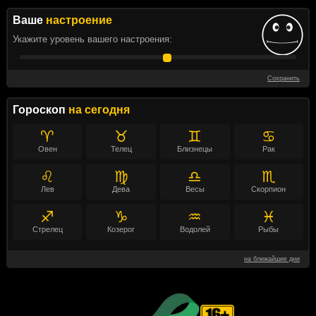
Ваше
настроение
Укажите уровень вашего настроения:
Сохранить
Гороскоп
на сегодня
♈
♉
♊
♋
Овен
Телец
Близнецы
Рак
♌
♍
♎
♏
Лев
Дева
Весы
Скорпион
♐
♑
♒
♓
Стрелец
Козерог
Водолей
Рыбы
на ближайшие дни