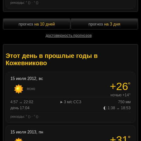
рекорды: ° () · ° ()
прогноз
на 10 дней
прогноз
на 3 дня
достоверность прогнозов
Этот день в прошлые годы в
Кожевниково
15 июля 2012, вс
+26
°
ясно
ночью +14°
4:57 → 22:02
3 м/с ССЗ
750 мм
день 17:04
1:38 → 18:53
рекорды: ° () · ° ()
15 июля 2013, пн
+31
°