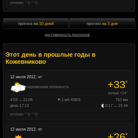
рекорды: ° () · ° ()
прогноз
на 10 дней
прогноз
на 3 дня
достоверность прогнозов
Этот день в прошлые годы в
Кожевниково
12 июля 2012, чт
+33
°
переменная облачность
ночью +14°
4:53 → 22:06
1 м/с ЮЮЗ
752 мм
день 17:13
0:17 → 15:44
рекорды: ° () · ° ()
12 июля 2013, пт
+26
°