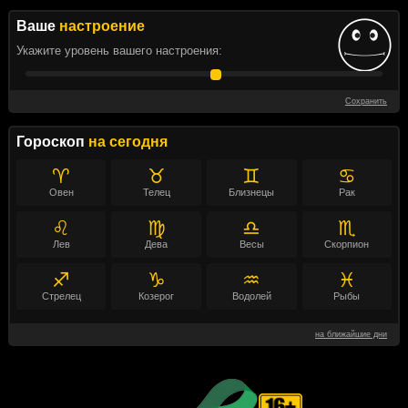
Ваше
настроение
Укажите уровень вашего настроения:
Сохранить
Гороскоп
на сегодня
♈
♉
♊
♋
Овен
Телец
Близнецы
Рак
♌
♍
♎
♏
Лев
Дева
Весы
Скорпион
♐
♑
♒
♓
Стрелец
Козерог
Водолей
Рыбы
на ближайшие дни