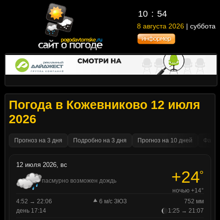
10
54
8 августа 2026
| суббота
Погода в Кожевниково 12 июля
2026
Прогноз на 3 дня
Подробно на 3 дня
Прогноз на 10 дней
Факти
12 июля 2026, вс
+24
°
пасмурно возможен дождь
ночью +14°
4:52 → 22:06
6 м/с ЗЮЗ
752 мм
день 17:14
1:25 → 21:07