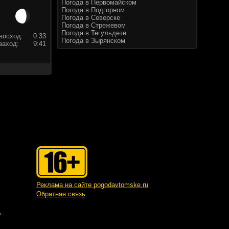
Погода в Первомайском
Погода в Подгорном
Погода в Северске
Погода в Стрежевом
Погода в Тегульдете
восход:
0:33
Погода в Зырянском
заход:
9:41
Реклама на сайте pogodavtomske.ru
Обратная связь
"