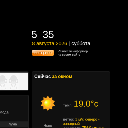
5
35
5
35
8 августа 2026
| суббота
8 августа 2026 | суббота
Размести информер
на своем сайте
Сейчас
за окном
19.0°c
темп:
огода
ветер:
3 м/с северо -
западный
луна
Ясно
давление:
754.0 мм.р.с.