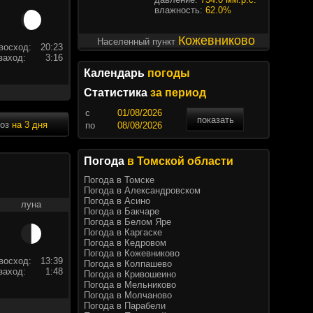
влажность:
62.0%
Кожевниково
Населенный пункт
восход:
20:23
заход:
3:16
Календарь
погоды
Статистика
за период
c
показать
ноз
на 3 дня
по
Погода
в Томской области
Погода в Томске
Погода в Александровском
Погода в Асино
луна
Погода в Бакчаре
Погода в Белом Яре
Погода в Каргаске
Погода в Кедровом
Погода в Кожевниково
восход:
13:39
Погода в Колпашево
заход:
1:48
Погода в Кривошеино
Погода в Мельниково
Погода в Молчаново
Погода в Парабели