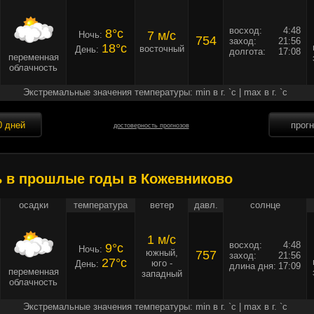
восход:
4:48
8°c
7 м/c
Ночь:
754
заход:
21:56
18°c
восточный
День:
долгота:
17:08
переменная
облачность
Экстремальные значения температуры: min в г. `c | max в г. `c
0 дней
прог
достоверность прогнозов
ь в прошлые годы в Кожевниково
осадки
температура
ветер
давл.
солнце
1 м/c
восход:
4:48
9°c
Ночь:
южный,
757
заход:
21:56
27°c
юго -
День:
длина дня:
17:09
переменная
западный
облачность
Экстремальные значения температуры: min в г. `c | max в г. `c