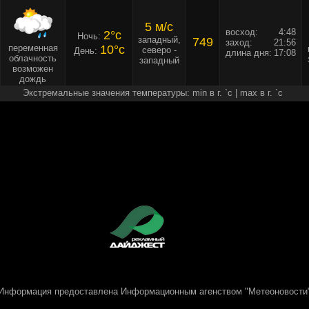
5 м/c
восход:
4:48
2°c
Ночь:
западный,
749
заход:
21:56
переменная
10°c
северо -
День:
длина дня:
17:08
облачность
западный
возможен
дождь
Экстремальные значения температуры: min в г. `c | max в г. `c
Информация предоставлена
Информационным агенством "Метеоновости