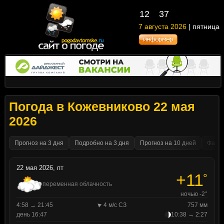
12
37
7 августа 2026
| пятница
Погода в Кожевниково 22 мая
2026
Прогноз на 3 дня
Подробно на 3 дня
Прогноз на 10 дней
Факти
22 мая 2026, пт
+11
°
переменная облачность
ночью -2°
4:58 → 21:45
4 м/с СЗ
757 мм
день 16:47
10:38 → 2:27