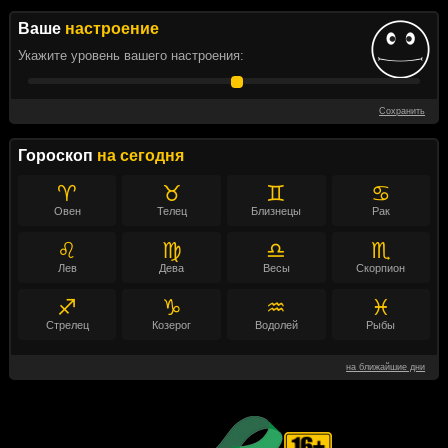
Ваше
настроение
Укажите уровень вашего настроения:
Сохранить
Гороскоп
на сегодня
♈
♉
♊
♋
Овен
Телец
Близнецы
Рак
♌
♍
♎
♏
Лев
Дева
Весы
Скорпион
♐
♑
♒
♓
Стрелец
Козерог
Водолей
Рыбы
на ближайшие дни