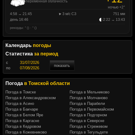
переменная облачность
ночью +2°
4:58 → 21:45
3 м/с СЗ
751 мм
день 16:46
2:22 → 13:43
рекорды: ° () · ° ()
Календарь
погоды
Статистика
за период
c
показать
по
Погода
в Томской области
Погода в Томске
Погода в Мельниково
Погода в Александровском
Погода в Молчаново
Погода в Асино
Погода в Парабели
Погода в Бакчаре
Погода в Первомайском
Погода в Белом Яре
Погода в Подгорном
Погода в Каргаске
Погода в Северске
Погода в Кедровом
Погода в Стрежевом
Погода в Кожевниково
Погода в Тегульдете