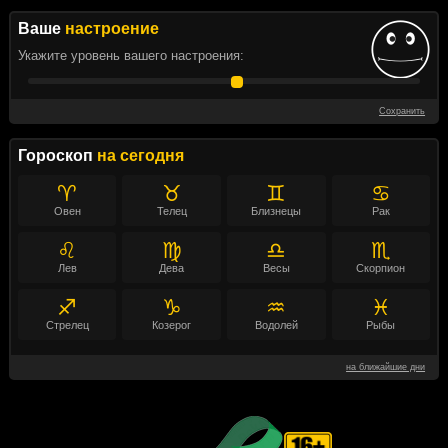
Ваше
настроение
Укажите уровень вашего настроения:
Сохранить
Гороскоп
на сегодня
♈
♉
♊
♋
Овен
Телец
Близнецы
Рак
♌
♍
♎
♏
Лев
Дева
Весы
Скорпион
♐
♑
♒
♓
Стрелец
Козерог
Водолей
Рыбы
на ближайшие дни