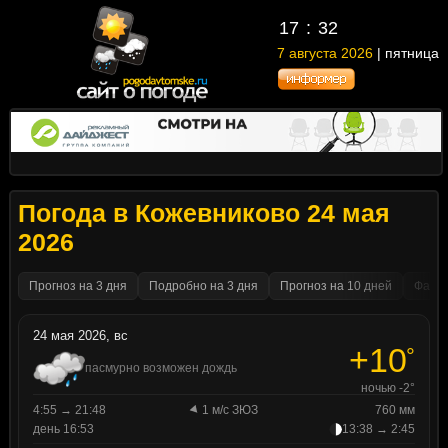
17
32
7 августа 2026
| пятница
Погода в Кожевниково 24 мая
2026
Прогноз на 3 дня
Подробно на 3 дня
Прогноз на 10 дней
Факти
24 мая 2026, вс
+10
°
пасмурно возможен дождь
ночью -2°
4:55 → 21:48
1 м/с ЗЮЗ
760 мм
день 16:53
13:38 → 2:45