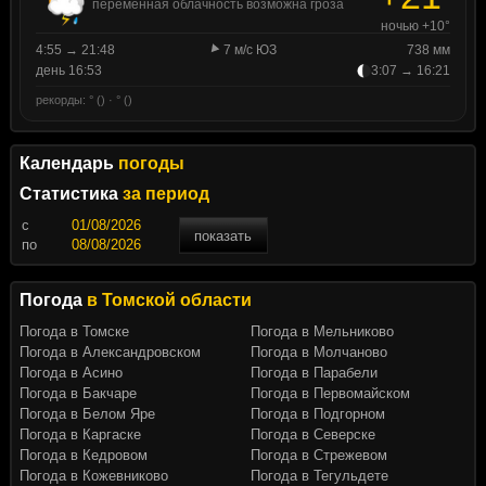
переменная облачность возможна гроза
ночью +10°
4:55 → 21:48
7 м/с ЮЗ
738 мм
день 16:53
3:07 → 16:21
рекорды: ° () · ° ()
Календарь
погоды
Статистика
за период
c
показать
по
Погода
в Томской области
Погода в Томске
Погода в Мельниково
Погода в Александровском
Погода в Молчаново
Погода в Асино
Погода в Парабели
Погода в Бакчаре
Погода в Первомайском
Погода в Белом Яре
Погода в Подгорном
Погода в Каргаске
Погода в Северске
Погода в Кедровом
Погода в Стрежевом
Погода в Кожевниково
Погода в Тегульдете