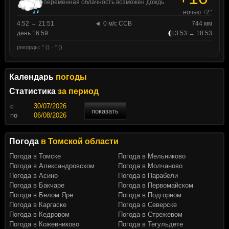
переменная облачность возможен дождь
ночью +2°
4:52 → 21:51
0 м/с ССВ
744 мм
день 16:59
3:53 → 18:53
рекорды: ° () · ° ()
Календарь
погоды
Статистика
за период
c
показать
по
Погода
в Томской области
Погода в Томске
Погода в Мельниково
Погода в Александровском
Погода в Молчаново
Погода в Асино
Погода в Парабели
Погода в Бакчаре
Погода в Первомайском
Погода в Белом Яре
Погода в Подгорном
Погода в Каргаске
Погода в Северске
Погода в Кедровом
Погода в Стрежевом
Погода в Кожевниково
Погода в Тегульдете