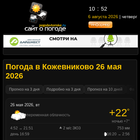
10
52
6 августа 2026
| четверг
Погода в Кожевниково 26 мая
2026
Прогноз на 3 дня
Подробно на 3 дня
Прогноз на 10 дней
Факти
26 мая 2026, вт
+22
°
переменная облачность
ночью +7°
4:52 → 21:51
2 м/с ЗЮЗ
753 мм
день 16:59
16:20 → 2:56