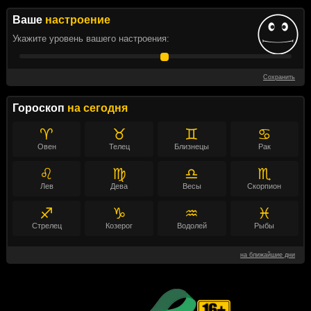
Ваше
настроение
Укажите уровень вашего настроения:
Сохранить
Гороскоп
на сегодня
♈
♉
♊
♋
Овен
Телец
Близнецы
Рак
♌
♍
♎
♏
Лев
Дева
Весы
Скорпион
♐
♑
♒
♓
Стрелец
Козерог
Водолей
Рыбы
на ближайшие дни