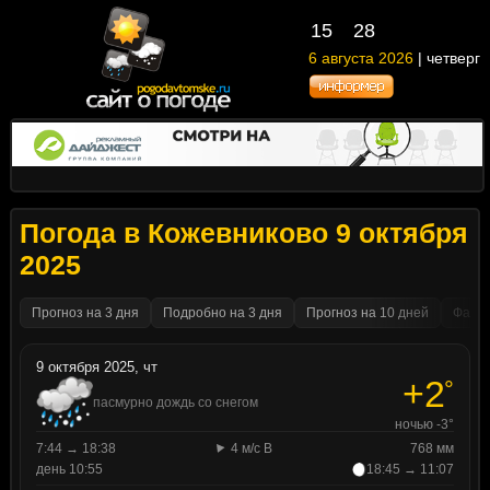
15
28
6 августа 2026
| четверг
Погода в Кожевниково 9 октября
2025
Прогноз на 3 дня
Подробно на 3 дня
Прогноз на 10 дней
Факти
9 октября 2025, чт
+2
°
пасмурно дождь со снегом
ночью -3°
7:44 → 18:38
4 м/с В
768 мм
день 10:55
18:45 → 11:07