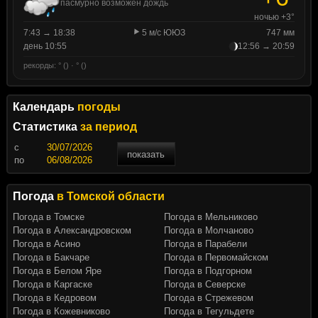
пасмурно возможен дождь
ночью +3°
7:43 → 18:38
5 м/с ЮЮЗ
747 мм
день 10:55
12:56 → 20:59
рекорды: ° () · ° ()
Календарь
погоды
Статистика
за период
c
показать
по
Погода
в Томской области
Погода в Томске
Погода в Мельниково
Погода в Александровском
Погода в Молчаново
Погода в Асино
Погода в Парабели
Погода в Бакчаре
Погода в Первомайском
Погода в Белом Яре
Погода в Подгорном
Погода в Каргаске
Погода в Северске
Погода в Кедровом
Погода в Стрежевом
Погода в Кожевниково
Погода в Тегульдете