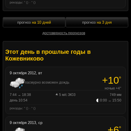
рекорды: ° () · ° ()
прогноз
на 10 дней
прогноз
на 3 дня
достоверность прогнозов
Этот день в прошлые годы в
Кожевниково
9 октября 2012, вт
+10
°
пасмурно возможен дождь
ночью +4°
7:44 → 18:38
5 м/с ЗЮЗ
749 мм
день 10:54
0:00 → 15:50
рекорды: ° () · ° ()
9 октября 2013, ср
+6
°