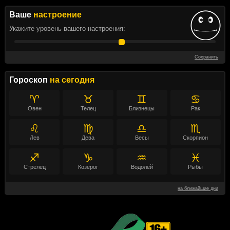
Ваше
настроение
Укажите уровень вашего настроения:
Сохранить
Гороскоп
на сегодня
♈
♉
♊
♋
Овен
Телец
Близнецы
Рак
♌
♍
♎
♏
Лев
Дева
Весы
Скорпион
♐
♑
♒
♓
Стрелец
Козерог
Водолей
Рыбы
на ближайшие дни