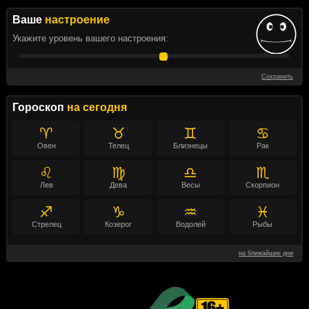
Ваше
настроение
Укажите уровень вашего настроения:
Сохранить
Гороскоп
на сегодня
♈
♉
♊
♋
Овен
Телец
Близнецы
Рак
♌
♍
♎
♏
Лев
Дева
Весы
Скорпион
♐
♑
♒
♓
Стрелец
Козерог
Водолей
Рыбы
на ближайшие дни