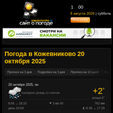
1
:
00
8 августа 2026
| суббота
Погода в Кожевниково 20
октября 2025
Прогноз на 3 дня
Подробно на 3 дня
Прогноз на 10 дней
Факти
20 октября 2025, пн
+2
°
пасмурно дождь со снегом
ночью 0°
8:06 → 18:10
3 м/с Ю
762 мм
день 10:04
6:38 → 17:29