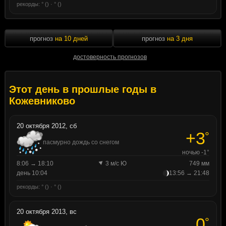
рекорды: ° () · ° ()
прогноз
на 10 дней
прогноз
на 3 дня
достоверность прогнозов
Этот день в прошлые годы в
Кожевниково
20 октября 2012, сб
+3
°
пасмурно дождь со снегом
ночью -1°
8:06 → 18:10
3 м/с Ю
749 мм
день 10:04
13:56 → 21:48
рекорды: ° () · ° ()
20 октября 2013, вс
0
°