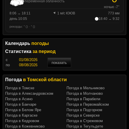
переменная облачность
ночью -7°
8:06 → 18:11
1 м/с ЮЮВ
773 мм
день 10:05
18:40 → 9:32
рекорды: ° () · ° ()
Календарь
погоды
Статистика
за период
c
показать
по
Погода
в Томской области
Погода в Томске
Погода в Мельниково
Погода в Александровском
Погода в Молчаново
Погода в Асино
Погода в Парабели
Погода в Бакчаре
Погода в Первомайском
Погода в Белом Яре
Погода в Подгорном
Погода в Каргаске
Погода в Северске
Погода в Кедровом
Погода в Стрежевом
Погода в Кожевниково
Погода в Тегульдете