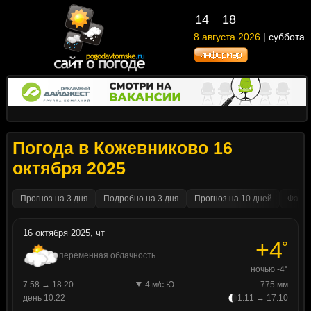
14
:
18
8 августа 2026
| суббота
Погода в Кожевниково 16
октября 2025
Прогноз на 3 дня
Подробно на 3 дня
Прогноз на 10 дней
Факти
16 октября 2025, чт
+4
°
переменная облачность
ночью -4°
7:58 → 18:20
4 м/с Ю
775 мм
день 10:22
1:11 → 17:10