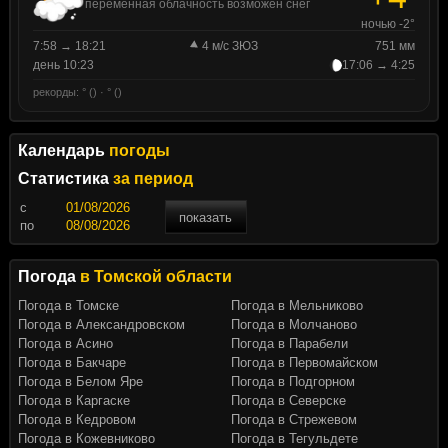
переменная облачность возможен снег
ночью -2°
7:58 → 18:21
4 м/с ЗЮЗ
751 мм
день 10:23
17:06 → 4:25
рекорды: ° () · ° ()
Календарь
погоды
Статистика
за период
c
показать
по
Погода
в Томской области
Погода в Томске
Погода в Мельниково
Погода в Александровском
Погода в Молчаново
Погода в Асино
Погода в Парабели
Погода в Бакчаре
Погода в Первомайском
Погода в Белом Яре
Погода в Подгорном
Погода в Каргаске
Погода в Северске
Погода в Кедровом
Погода в Стрежевом
Погода в Кожевниково
Погода в Тегульдете