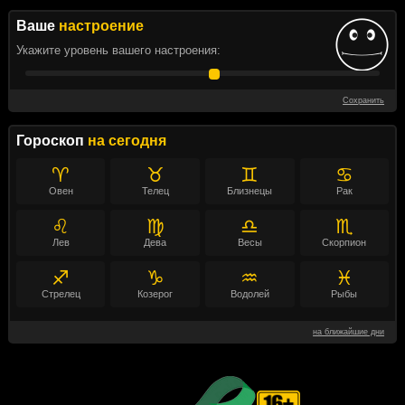
Ваше
настроение
Укажите уровень вашего настроения:
Сохранить
Гороскоп
на сегодня
♈
♉
♊
♋
Овен
Телец
Близнецы
Рак
♌
♍
♎
♏
Лев
Дева
Весы
Скорпион
♐
♑
♒
♓
Стрелец
Козерог
Водолей
Рыбы
на ближайшие дни