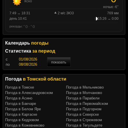
ясно
ночью -6°
7:49 → 18:31
2 м/с ЗЮЗ
769 мм
день 10:41
15:26 → 0:00
рекорды: ° () · ° ()
Календарь
погоды
Статистика
за период
c
показать
по
Погода
в Томской области
Погода в Томске
Погода в Мельниково
Погода в Александровском
Погода в Молчаново
Погода в Асино
Погода в Парабели
Погода в Бакчаре
Погода в Первомайском
Погода в Белом Яре
Погода в Подгорном
Погода в Каргаске
Погода в Северске
Погода в Кедровом
Погода в Стрежевом
Погода в Кожевниково
Погода в Тегульдете