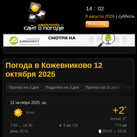
14
02
8 августа 2026
| суббота
Погода в Кожевниково 12
октября 2025
Прогноз на 3 дня
Подробно на 3 дня
Прогноз на 10 дней
Факти
12 октября 2025, вс
+2
°
ясно
ночью -6°
7:50 → 18:30
3 м/с СВ
773 мм
день 10:41
20:43 → 15:41