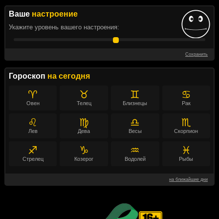
Ваше
настроение
Укажите уровень вашего настроения:
Сохранить
Гороскоп
на сегодня
♈
♉
♊
♋
Овен
Телец
Близнецы
Рак
♌
♍
♎
♏
Лев
Дева
Весы
Скорпион
♐
♑
♒
♓
Стрелец
Козерог
Водолей
Рыбы
на ближайшие дни