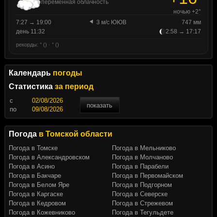
переменная облачность
ночью +2°
7:27 → 19:00
3 м/с ЮЮВ
747 мм
день 11:32
2:58 → 17:17
рекорды: ° () · ° ()
Календарь
погоды
Статистика
за период
c
показать
по
Погода
в Томской области
Погода в Томске
Погода в Мельниково
Погода в Александровском
Погода в Молчаново
Погода в Асино
Погода в Парабели
Погода в Бакчаре
Погода в Первомайском
Погода в Белом Яре
Погода в Подгорном
Погода в Каргаске
Погода в Северске
Погода в Кедровом
Погода в Стрежевом
Погода в Кожевниково
Погода в Тегульдете