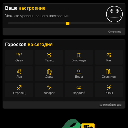
Ваше
настроение
Укажите уровень вашего настроения:
Сохранить
Гороскоп
на сегодня
♈
♉
♊
♋
Овен
Телец
Близнецы
Рак
♌
♍
♎
♏
Лев
Дева
Весы
Скорпион
♐
♑
♒
♓
Стрелец
Козерог
Водолей
Рыбы
на ближайшие дни