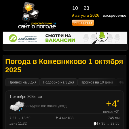
10
23
9 августа 2026
| воскресенье
Погода в Кожевниково 1 октября
2025
Прогноз на 3 дня
Подробно на 3 дня
Прогноз на 10 дней
Факти
1 октября 2025, ср
+4
°
пасмурно возможен дождь
ночью +2°
7:27 → 18:59
4 м/с ЮЗ
745 мм
день 11:32
17:35 → 23:55