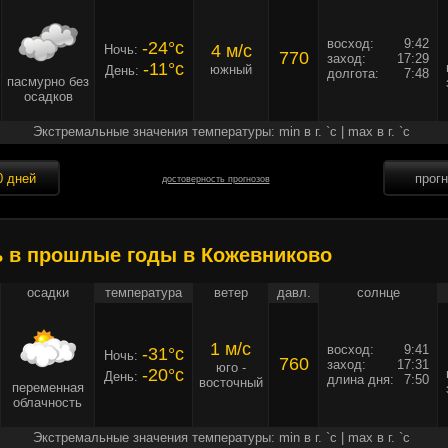
восход:
9:42
-24°c
4 м/c
Ночь:
770
заход:
17:29
-11°c
южный
День:
долгота:
7:48
пасмурно без
осадков
Экстремальные значения температуры: min в г. `c | max в г. `c
0 дней
прог
достоверность прогнозов
ь в прошлые годы в Кожевниково
осадки
температура
ветер
давл.
солнце
1 м/c
восход:
9:41
-31°c
Ночь:
760
заход:
17:31
юго -
-20°c
День:
длина дня:
7:50
восточный
переменная
облачность
Экстремальные значения температуры: min в г. `c | max в г. `c