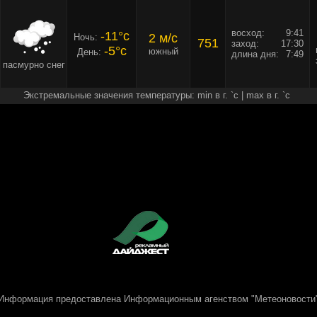
восход:
9:41
-11°c
2 м/c
Ночь:
751
заход:
17:30
-5°c
южный
День:
длина дня:
7:49
пасмурно снег
Экстремальные значения температуры: min в г. `c | max в г. `c
Информация предоставлена
Информационным агенством "Метеоновости