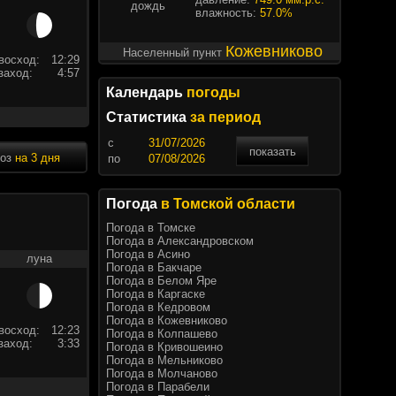
дождь
влажность:
57.0%
Кожевниково
Населенный пункт
восход:
12:29
заход:
4:57
Календарь
погоды
Статистика
за период
c
показать
ноз
на 3 дня
по
Погода
в Томской области
Погода в Томске
Погода в Александровском
Погода в Асино
луна
Погода в Бакчаре
Погода в Белом Яре
Погода в Каргаске
Погода в Кедровом
Погода в Кожевниково
восход:
12:23
Погода в Колпашево
заход:
3:33
Погода в Кривошеино
Погода в Мельниково
Погода в Молчаново
Погода в Парабели