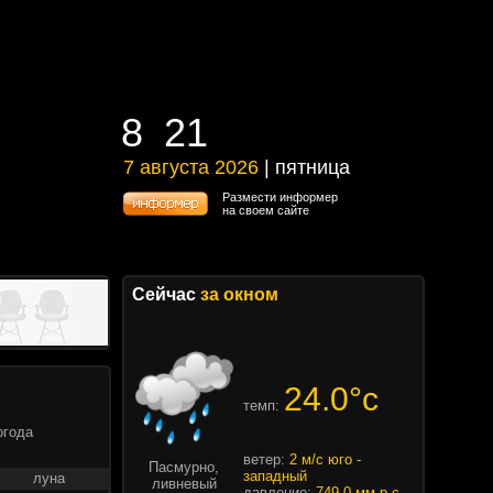
8
21
8
21
7 августа 2026
| пятница
7 августа 2026 | пятница
Размести информер
на своем сайте
Сейчас
за окном
24.0°c
темп:
огода
ветер:
2 м/с юго -
Пасмурно,
западный
луна
ливневый
давление:
749.0 мм.р.с.