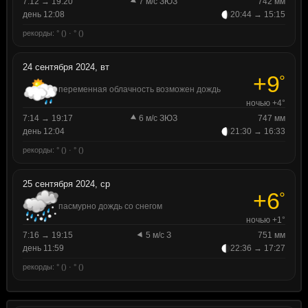
7:12 → 19:20
7 м/с ЗЮЗ
742 мм
день 12:08
20:44 → 15:15
рекорды: ° () · ° ()
24 сентября 2024, вт
+9
°
переменная облачность возможен дождь
ночью +4°
7:14 → 19:17
6 м/с ЗЮЗ
747 мм
день 12:04
21:30 → 16:33
рекорды: ° () · ° ()
25 сентября 2024, ср
+6
°
пасмурно дождь со снегом
ночью +1°
7:16 → 19:15
5 м/с З
751 мм
день 11:59
22:36 → 17:27
рекорды: ° () · ° ()