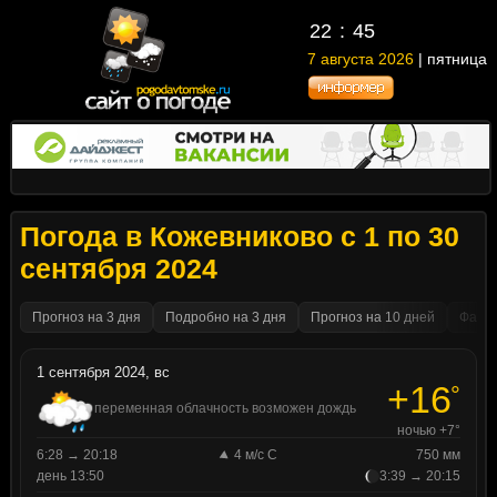
22
45
7 августа 2026
| пятница
Погода в Кожевниково с 1 по 30
сентября 2024
Прогноз на 3 дня
Подробно на 3 дня
Прогноз на 10 дней
Факти
1 сентября 2024, вс
+16
°
переменная облачность возможен дождь
ночью +7°
6:28 → 20:18
4 м/с С
750 мм
день 13:50
3:39 → 20:15