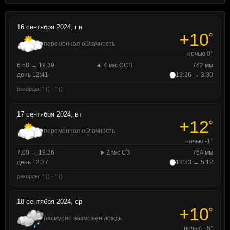
16 сентября 2024, пн
+10
°
переменная облачность
ночью 0°
6:58 → 19:39
4 м/с ССВ
762 мм
день 12:41
19:26 → 3:30
рекорды: ° () · ° ()
17 сентября 2024, вт
+12
°
переменная облачность
ночью -1°
7:00 → 19:36
2 м/с СЗ
764 мм
день 12:37
19:33 → 5:12
рекорды: ° () · ° ()
18 сентября 2024, ср
+10
°
пасмурно возможен дождь
ночью +5°