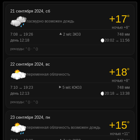
21 сентября 2024, сб
+17
°
пасмурно возможен дождь
ночью +8°
7:08 → 19:26
2 м/с ЗЮЗ
748 мм
день 12:18
20:02 → 11:56
рекорды: ° () · ° ()
22 сентября 2024, вс
+18
°
переменная облачность
ночью +8°
7:10 → 19:23
5 м/с ЮЮЗ
748 мм
день 12:13
20:18 → 13:38
рекорды: ° () · ° ()
23 сентября 2024, пн
+15
°
переменная облачность возможен дождь
ночью +11°