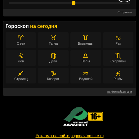
Сохранить
Гороскоп
на сегодня
♈
♉
♊
♋
Овен
Телец
Близнецы
Рак
♌
♍
♎
♏
Лев
Дева
Весы
Скорпион
♐
♑
♒
♓
Стрелец
Козерог
Водолей
Рыбы
на ближайшие дни
Реклама на сайте pogodavtomske.ru