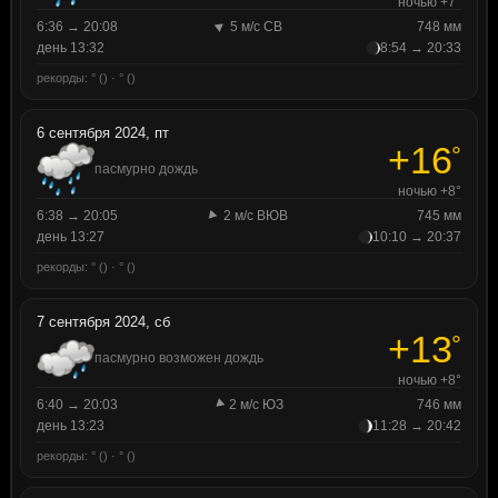
ночью +7°
6:36 → 20:08
5 м/с СВ
748 мм
день 13:32
8:54 → 20:33
рекорды: ° () · ° ()
6 сентября 2024, пт
+16
°
пасмурно дождь
ночью +8°
6:38 → 20:05
2 м/с ВЮВ
745 мм
день 13:27
10:10 → 20:37
рекорды: ° () · ° ()
7 сентября 2024, сб
+13
°
пасмурно возможен дождь
ночью +8°
6:40 → 20:03
2 м/с ЮЗ
746 мм
день 13:23
11:28 → 20:42
рекорды: ° () · ° ()