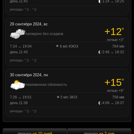
день 11:45
1:24 → 18:25
рекорды: ° () · ° ()
29 сентября 2024, вс
+12
°
пасмурно без осадков
ночью +3°
7:24 → 19:04
6 м/с ЮЮЗ
764 мм
день 11:40
2:48 → 18:32
рекорды: ° () · ° ()
30 сентября 2024, пн
+15
°
переменная облачность
ночью +9°
7:26 → 19:01
5 м/с ЗЮЗ
756 мм
день 11:36
4:09 → 18:37
рекорды: ° () · ° ()
прогноз
на 10 дней
прогноз
на 3 дня