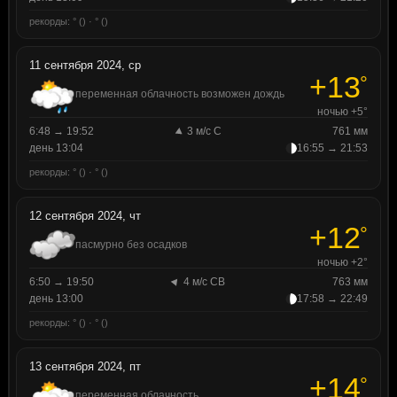
рекорды: ° () · ° ()
11 сентября 2024, ср
+13
°
переменная облачность возможен дождь
ночью +5°
6:48 → 19:52
3 м/с С
761 мм
день 13:04
16:55 → 21:53
рекорды: ° () · ° ()
12 сентября 2024, чт
+12
°
пасмурно без осадков
ночью +2°
6:50 → 19:50
4 м/с СВ
763 мм
день 13:00
17:58 → 22:49
рекорды: ° () · ° ()
13 сентября 2024, пт
+14
°
переменная облачность