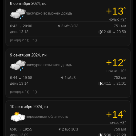
8 сентября 2024, вс
+13
°
пасмурно возможен дождь
ночью +9°
6:42 → 20:00
3 м/с ЗЮЗ
751 мм
день 13:18
12:48 → 20:50
рекорды: ° () · ° ()
9 сентября 2024, пн
+12
°
пасмурно возможен дождь
ночью +10°
6:44 → 19:58
4 м/с З
753 мм
день 13:14
14:11 → 21:01
рекорды: ° () · ° ()
10 сентября 2024, вт
+14
°
переменная облачность
ночью +3°
6:46 → 19:55
2 м/с ЗСЗ
759 мм
день 13:09
15:36 → 21:20