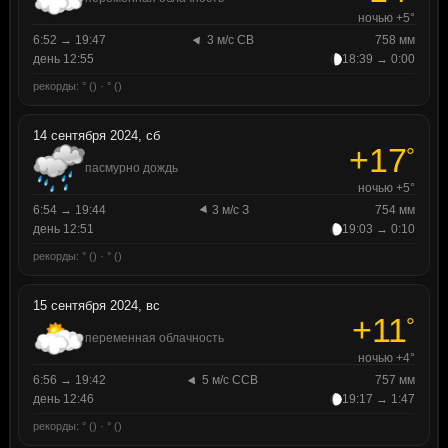
ночью +5°
6:52 → 19:47
3 м/с СВ
758 мм
день 12:55
18:39 → 0:00
рекорды: ° () · ° ()
14 сентября 2024, сб
+17
°
пасмурно дождь
ночью +5°
6:54 → 19:44
3 м/с З
754 мм
день 12:51
19:03 → 0:10
рекорды: ° () · ° ()
15 сентября 2024, вс
+11
°
переменная облачность
ночью +4°
6:56 → 19:42
5 м/с ССВ
757 мм
день 12:46
19:17 → 1:47
рекорды: ° () · ° ()