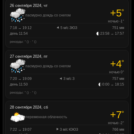
26 сентября 2024, чт
+5
°
пасмурно дождь со снегом
ночью -1°
7:18 → 19:12
5 м/с ЗЮЗ
751 мм
день 11:54
23:58 → 17:57
рекорды: ° () · ° ()
27 сентября 2024, пт
+4
°
пасмурно дождь со снегом
ночью 0°
7:20 → 19:09
3 м/с З
757 мм
день 11:50
0:00 → 18:15
рекорды: ° () · ° ()
28 сентября 2024, сб
+7
°
переменная облачность
ночью -2°
7:22 → 19:07
3 м/с ЮЮЗ
766 мм