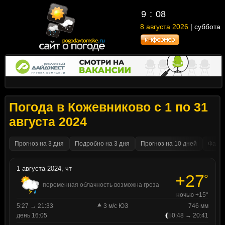
9
08
8 августа 2026
| суббота
Погода в Кожевниково с 1 по 31
августа 2024
Прогноз на 3 дня
Подробно на 3 дня
Прогноз на 10 дней
Факти
1 августа 2024, чт
+27
°
переменная облачность возможна гроза
ночью +15°
5:27 → 21:33
3 м/с ЮЗ
746 мм
день 16:05
0:48 → 20:41