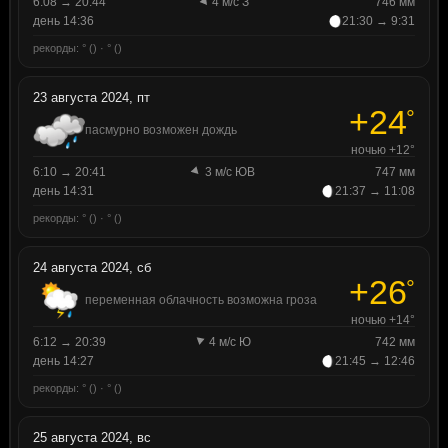
6:08 → 20:44
4 м/с З
746 мм
день 14:36
21:30 → 9:31
рекорды: ° () · ° ()
23 августа 2024, пт
+24
°
пасмурно возможен дождь
ночью +12°
6:10 → 20:41
3 м/с ЮВ
747 мм
день 14:31
21:37 → 11:08
рекорды: ° () · ° ()
24 августа 2024, сб
+26
°
переменная облачность возможна гроза
ночью +14°
6:12 → 20:39
4 м/с Ю
742 мм
день 14:27
21:45 → 12:46
рекорды: ° () · ° ()
25 августа 2024, вс