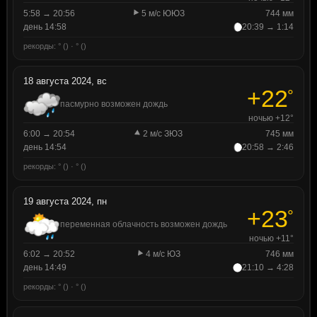
5:58 → 20:56
5 м/с ЮЮЗ
744 мм
день 14:58
20:39 → 1:14
рекорды: ° () · ° ()
18 августа 2024, вс
+22
°
пасмурно возможен дождь
ночью +12°
6:00 → 20:54
2 м/с ЗЮЗ
745 мм
день 14:54
20:58 → 2:46
рекорды: ° () · ° ()
19 августа 2024, пн
+23
°
переменная облачность возможен дождь
ночью +11°
6:02 → 20:52
4 м/с ЮЗ
746 мм
день 14:49
21:10 → 4:28
рекорды: ° () · ° ()