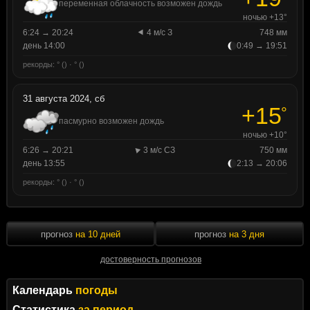
переменная облачность возможен дождь
ночью +13°
6:24 → 20:24
4 м/с З
748 мм
день 14:00
0:49 → 19:51
рекорды: ° () · ° ()
31 августа 2024, сб
+15
°
пасмурно возможен дождь
ночью +10°
6:26 → 20:21
3 м/с СЗ
750 мм
день 13:55
2:13 → 20:06
рекорды: ° () · ° ()
прогноз
на 10 дней
прогноз
на 3 дня
достоверность прогнозов
Календарь
погоды
Статистика
за период