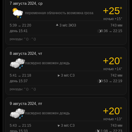
7 августа 2024, ср
+25
°
переменная облачность возможна гроза
ночью +15°
5:39 → 21:20
3 м/с ЗЮЗ
743 мм
день 15:41
8:36 → 22:15
рекорды: ° () · ° ()
8 августа 2024, чт
+20
°
пасмурно возможен дождь
ночью +14°
5:41 → 21:18
3 м/с СЗ
742 мм
день 15:37
9:53 → 22:19
рекорды: ° () · ° ()
9 августа 2024, пт
+20
°
пасмурно возможен дождь
ночью +13°
5:43 → 21:15
3 м/с СЗ
743 мм
день 15:33
11:08 → 22:23