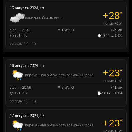
15 августа 2024, чт
+28
°
пасмурно без осадков
ночью +15°
5:55 → 21:01
1 м/с Ю
746 мм
день 15:07
19:11 → 0:00
рекорды: ° () · ° ()
16 августа 2024, пт
+23
°
переменная облачность возможна гроза
ночью +16°
5:57 → 20:59
2 м/с Ю
741 мм
день 15:02
20:06 → 0:04
рекорды: ° () · ° ()
17 августа 2024, сб
+23
°
переменная облачность возможна гроза
ночью +12°