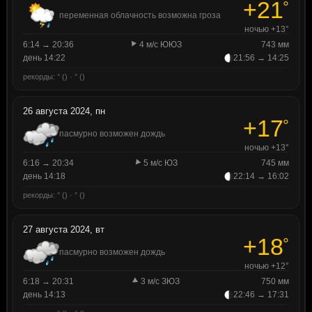
+21
°
переменная облачность возможна гроза
ночью +13°
6:14 → 20:36
4 м/с ЮЮЗ
743 мм
день 14:22
21:56 → 14:25
рекорды: ° () · ° ()
26 августа 2024, пн
+17
°
пасмурно возможен дождь
ночью +13°
6:16 → 20:34
5 м/с ЮЗ
745 мм
день 14:18
22:14 → 16:02
рекорды: ° () · ° ()
27 августа 2024, вт
+18
°
пасмурно возможен дождь
ночью +12°
6:18 → 20:31
3 м/с ЗЮЗ
750 мм
день 14:13
22:46 → 17:31