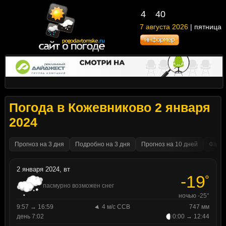
4
40
7 августа 2026
| пятница
Погода в Кожевниково 2 января
2024
Прогноз на 3 дня
Подробно на 3 дня
Прогноз на 10 дней
Факти
2 января 2024, вт
-19
°
пасмурно возможен снег
ночью -25°
9:57 → 16:59
4 м/с ССВ
747 мм
день 7:02
0:00 → 12:44