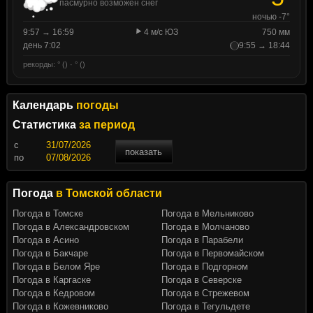
пасмурно возможен снег
ночью -7°
9:57 → 16:59
4 м/с ЮЗ
750 мм
день 7:02
9:55 → 18:44
рекорды: ° () · ° ()
Календарь
погоды
Статистика
за период
c
показать
по
Погода
в Томской области
Погода в Томске
Погода в Мельниково
Погода в Александровском
Погода в Молчаново
Погода в Асино
Погода в Парабели
Погода в Бакчаре
Погода в Первомайском
Погода в Белом Яре
Погода в Подгорном
Погода в Каргаске
Погода в Северске
Погода в Кедровом
Погода в Стрежевом
Погода в Кожевниково
Погода в Тегульдете