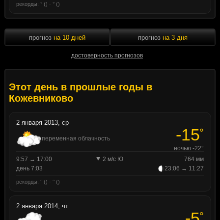
рекорды: ° () · ° ()
прогноз
на 10 дней
прогноз
на 3 дня
достоверность прогнозов
Этот день в прошлые годы в
Кожевниково
2 января 2013, ср
-15
°
переменная облачность
ночью -22°
9:57 → 17:00
2 м/с Ю
764 мм
день 7:03
23:06 → 11:27
рекорды: ° () · ° ()
2 января 2014, чт
-5
°