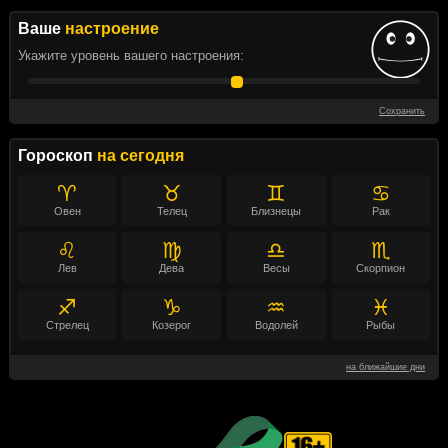
Ваше
настроение
Укажите уровень вашего настроения:
Сохранить
Гороскоп
на сегодня
♈
♉
♊
♋
Овен
Телец
Близнецы
Рак
♌
♍
♎
♏
Лев
Дева
Весы
Скорпион
♐
♑
♒
♓
Стрелец
Козерог
Водолей
Рыбы
на ближайшие дни