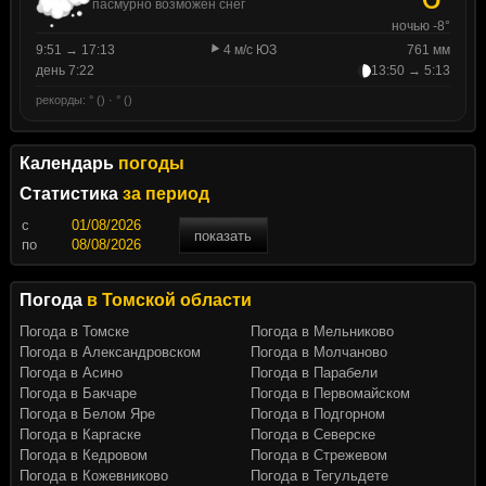
пасмурно возможен снег
ночью -8°
9:51 → 17:13
4 м/с ЮЗ
761 мм
день 7:22
13:50 → 5:13
рекорды: ° () · ° ()
Календарь
погоды
Статистика
за период
c
показать
по
Погода
в Томской области
Погода в Томске
Погода в Мельниково
Погода в Александровском
Погода в Молчаново
Погода в Асино
Погода в Парабели
Погода в Бакчаре
Погода в Первомайском
Погода в Белом Яре
Погода в Подгорном
Погода в Каргаске
Погода в Северске
Погода в Кедровом
Погода в Стрежевом
Погода в Кожевниково
Погода в Тегульдете