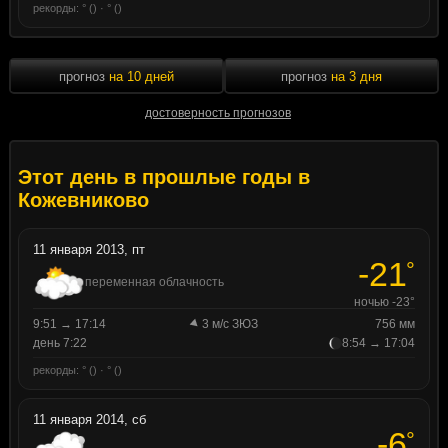
рекорды: ° () · ° ()
прогноз
на 10 дней
прогноз
на 3 дня
достоверность прогнозов
Этот день в прошлые годы в
Кожевниково
11 января 2013, пт
-21
°
переменная облачность
ночью -23°
9:51 → 17:14
3 м/с ЗЮЗ
756 мм
день 7:22
8:54 → 17:04
рекорды: ° () · ° ()
11 января 2014, сб
-6
°