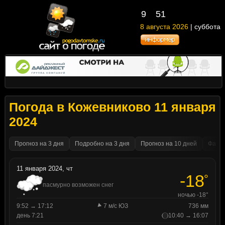
9
51
8 августа 2026
| суббота
Погода в Кожевниково 11 января
2024
Прогноз на 3 дня
Подробно на 3 дня
Прогноз на 10 дней
Факти
11 января 2024, чт
-18
°
пасмурно возможен снег
ночью -18°
9:52 → 17:12
7 м/с ЮЗ
736 мм
день 7:21
10:40 → 16:07