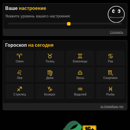
Ваше
настроение
Укажите уровень вашего настроения:
Сохранить
Гороскоп
на сегодня
♈
♉
♊
♋
Овен
Телец
Близнецы
Рак
♌
♍
♎
♏
Лев
Дева
Весы
Скорпион
♐
♑
♒
♓
Стрелец
Козерог
Водолей
Рыбы
на ближайшие дни