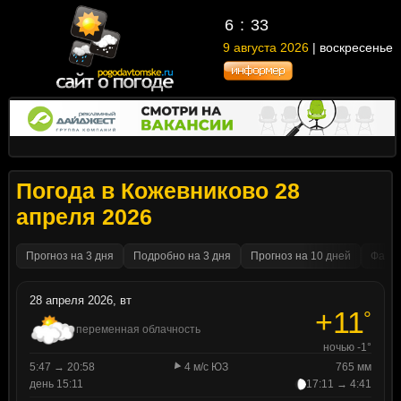
6
:
33
9 августа 2026
| воскресенье
Погода в Кожевниково 28
апреля 2026
Прогноз на 3 дня
Подробно на 3 дня
Прогноз на 10 дней
Факти
28 апреля 2026, вт
+11
°
переменная облачность
ночью -1°
5:47 → 20:58
4 м/с ЮЗ
765 мм
день 15:11
17:11 → 4:41