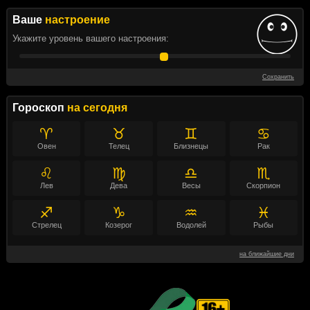
Ваше
настроение
Укажите уровень вашего настроения:
Сохранить
Гороскоп
на сегодня
♈
♉
♊
♋
Овен
Телец
Близнецы
Рак
♌
♍
♎
♏
Лев
Дева
Весы
Скорпион
♐
♑
♒
♓
Стрелец
Козерог
Водолей
Рыбы
на ближайшие дни