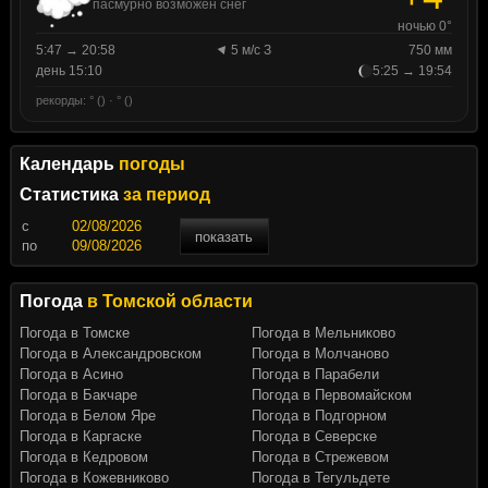
пасмурно возможен снег
ночью 0°
5:47 → 20:58
5 м/с З
750 мм
день 15:10
5:25 → 19:54
рекорды: ° () · ° ()
Календарь
погоды
Статистика
за период
c
показать
по
Погода
в Томской области
Погода в Томске
Погода в Мельниково
Погода в Александровском
Погода в Молчаново
Погода в Асино
Погода в Парабели
Погода в Бакчаре
Погода в Первомайском
Погода в Белом Яре
Погода в Подгорном
Погода в Каргаске
Погода в Северске
Погода в Кедровом
Погода в Стрежевом
Погода в Кожевниково
Погода в Тегульдете