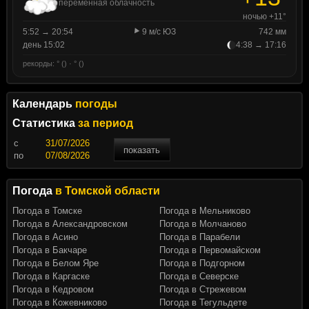
переменная облачность
ночью +11°
5:52 → 20:54
9 м/с ЮЗ
742 мм
день 15:02
4:38 → 17:16
рекорды: ° () · ° ()
Календарь
погоды
Статистика
за период
c
показать
по
Погода
в Томской области
Погода в Томске
Погода в Мельниково
Погода в Александровском
Погода в Молчаново
Погода в Асино
Погода в Парабели
Погода в Бакчаре
Погода в Первомайском
Погода в Белом Яре
Погода в Подгорном
Погода в Каргаске
Погода в Северске
Погода в Кедровом
Погода в Стрежевом
Погода в Кожевниково
Погода в Тегульдете