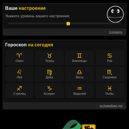
Ваше
настроение
Укажите уровень вашего настроения:
Сохранить
Гороскоп
на сегодня
♈
♉
♊
♋
Овен
Телец
Близнецы
Рак
♌
♍
♎
♏
Лев
Дева
Весы
Скорпион
♐
♑
♒
♓
Стрелец
Козерог
Водолей
Рыбы
на ближайшие дни