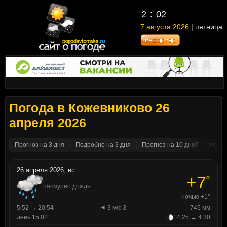
2
:
02
7 августа 2026
| пятница
Погода в Кожевниково 26
апреля 2026
Прогноз на 3 дня
Подробно на 3 дня
Прогноз на 10 дней
Факти
26 апреля 2026, вс
+7
°
пасмурно дождь
ночью +1°
5:52 → 20:54
3 м/с З
745 мм
день 15:02
14:25 → 4:30