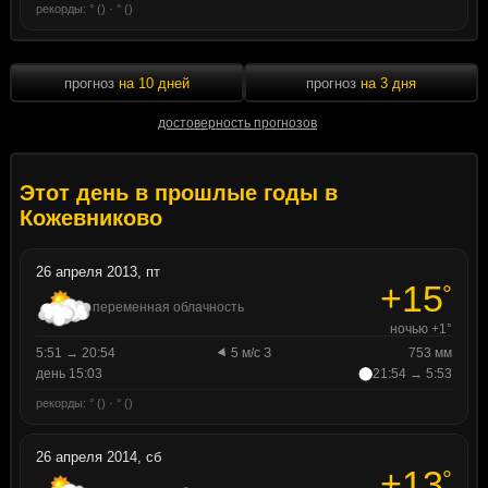
рекорды: ° () · ° ()
прогноз
на 10 дней
прогноз
на 3 дня
достоверность прогнозов
Этот день в прошлые годы в
Кожевниково
26 апреля 2013, пт
+15
°
переменная облачность
ночью +1°
5:51 → 20:54
5 м/с З
753 мм
день 15:03
21:54 → 5:53
рекорды: ° () · ° ()
26 апреля 2014, сб
+13
°