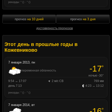
рекорды: ° () · ° ()
прогноз
на 10 дней
прогноз
на 3 дня
достоверность прогнозов
Этот день в прошлые годы в
Кожевниково
7 января 2013, пн
-17
°
переменная облачность
ночью -30°
9:54 → 17:07
2 м/с СВ
769 мм
день 7:13
4:23 → 13:12
рекорды: ° () · ° ()
7 января 2014, вт
-16
°