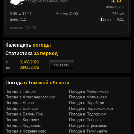
пасмурно возможен снег
ночью -25°
9:55 → 17:07
4 м/с ЮЮЗ
766 мм
день 7:12
12:07 → 0:21
рекорды: ° () · ° ()
Календарь
погоды
Статистика
за период
c
показать
по
Погода
в Томской области
Погода в Томске
Погода в Мельниково
Погода в Александровском
Погода в Молчаново
Погода в Асино
Погода в Парабели
Погода в Бакчаре
Погода в Первомайском
Погода в Белом Яре
Погода в Подгорном
Погода в Каргаске
Погода в Северске
Погода в Кедровом
Погода в Стрежевом
Погода в Кожевниково
Погода в Тегульдете