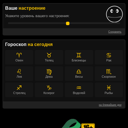
Ваше
настроение
Укажите уровень вашего настроения:
Сохранить
Гороскоп
на сегодня
♈
♉
♊
♋
Овен
Телец
Близнецы
Рак
♌
♍
♎
♏
Лев
Дева
Весы
Скорпион
♐
♑
♒
♓
Стрелец
Козерог
Водолей
Рыбы
на ближайшие дни