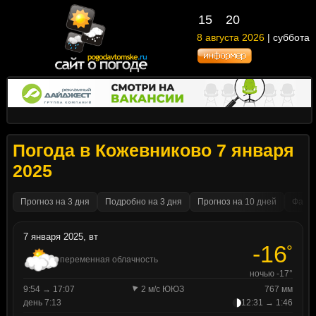
15
20
8 августа 2026
| суббота
Погода в Кожевниково 7 января
2025
Прогноз на 3 дня
Подробно на 3 дня
Прогноз на 10 дней
Факти
7 января 2025, вт
-16
°
переменная облачность
ночью -17°
9:54 → 17:07
2 м/с ЮЮЗ
767 мм
день 7:13
12:31 → 1:46