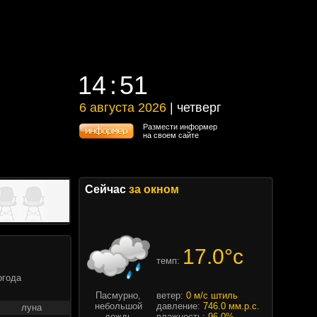
14
:
51
14
:
51
6 августа 2026
| четверг
6 августа 2026 | четверг
Размести информер
на своем сайте
Сейчас
за окном
17.0°c
темп:
огода
Пасмурно,
ветер:
0 м/с штиль
небольшой
давление:
746.0 мм.р.с.
луна
дождь
влажность:
96.0%