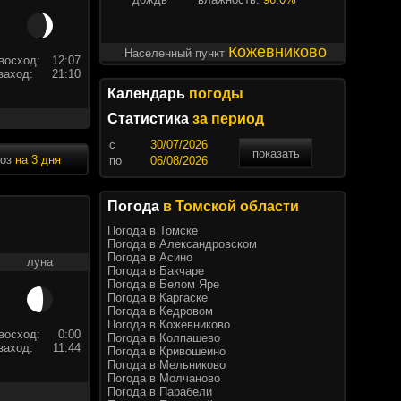
Кожевниково
Населенный пункт
восход:
12:07
заход:
21:10
Календарь
погоды
Статистика
за период
c
показать
ноз
на 3 дня
по
Погода
в Томской области
Погода в Томске
Погода в Александровском
Погода в Асино
луна
Погода в Бакчаре
Погода в Белом Яре
Погода в Каргаске
Погода в Кедровом
Погода в Кожевниково
восход:
0:00
Погода в Колпашево
заход:
11:44
Погода в Кривошеино
Погода в Мельниково
Погода в Молчаново
Погода в Парабели