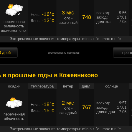
3 м/c
восход:
9:56
-16°c
Ночь:
748
заход:
17:01
юго -
-12°c
День:
переменная
долгота:
7:05
восточный
облачность
возможен снег
Экстремальные значения температуры: min в г. `c | max в г. `c
0 дней
прог
достоверность прогнозов
ь в прошлые годы в Кожевниково
осадки
температура
ветер
давл.
солнце
2 м/c
восход:
9:57
-18°c
Ночь:
767
заход:
17:01
юго -
-15°c
День:
длина дня:
7:05
западный
переменная
облачность
Экстремальные значения температуры: min в г. `c | max в г. `c