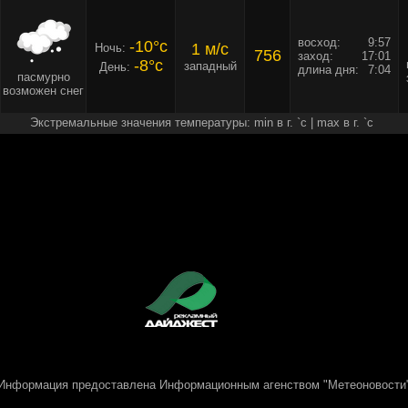
восход:
9:57
-10°c
1 м/c
Ночь:
756
заход:
17:01
-8°c
западный
День:
длина дня:
7:04
пасмурно
возможен снег
Экстремальные значения температуры: min в г. `c | max в г. `c
Информация предоставлена
Информационным агенством "Метеоновости