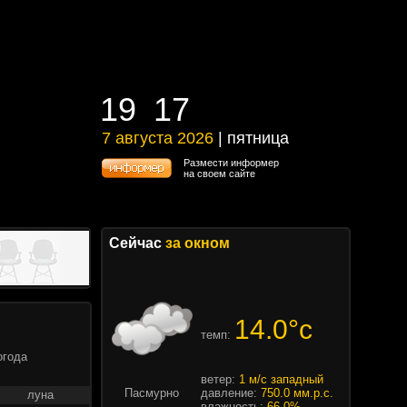
19
17
19
17
7 августа 2026
| пятница
7 августа 2026 | пятница
Размести информер
на своем сайте
Сейчас
за окном
14.0°c
темп:
огода
ветер:
1 м/с западный
Пасмурно
давление:
750.0 мм.р.с.
луна
влажность:
66.0%