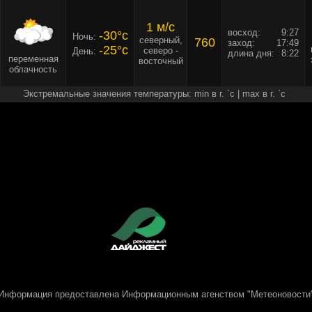
1 м/c
восход:
9:27
-30°c
Ночь:
северный,
760
заход:
17:49
-25°c
северо -
День:
длина дня:
8:22
переменная
восточный
облачность
Экстремальные значения температуры: min в г. `c | max в г. `c
Информация предоставлена
Информационным агенством "Метеоновости