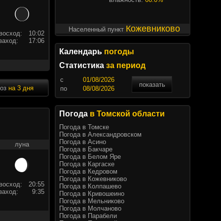
Кожевниково
Населенный пункт
восход:
10:02
заход:
17:06
Календарь
погоды
Статистика
за период
c
показать
ноз
на 3 дня
по
Погода
в Томской области
Погода в Томске
Погода в Александровском
Погода в Асино
луна
Погода в Бакчаре
Погода в Белом Яре
Погода в Каргаске
Погода в Кедровом
Погода в Кожевниково
восход:
20:55
Погода в Колпашево
заход:
9:35
Погода в Кривошеино
Погода в Мельниково
Погода в Молчаново
Погода в Парабели