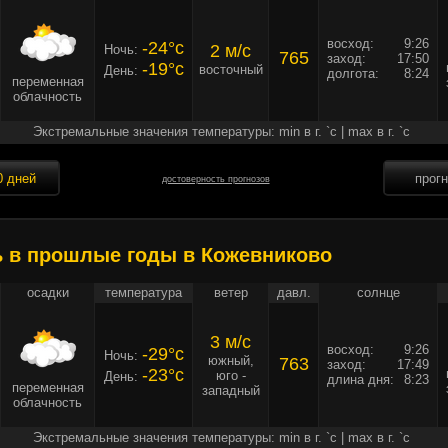
восход:
9:26
-24°c
2 м/c
Ночь:
765
заход:
17:50
-19°c
восточный
День:
долгота:
8:24
переменная
облачность
Экстремальные значения температуры: min в г. `c | max в г. `c
0 дней
прог
достоверность прогнозов
ь в прошлые годы в Кожевниково
осадки
температура
ветер
давл.
солнце
3 м/c
восход:
9:26
-29°c
Ночь:
южный,
763
заход:
17:49
-23°c
юго -
День:
длина дня:
8:23
переменная
западный
облачность
Экстремальные значения температуры: min в г. `c | max в г. `c