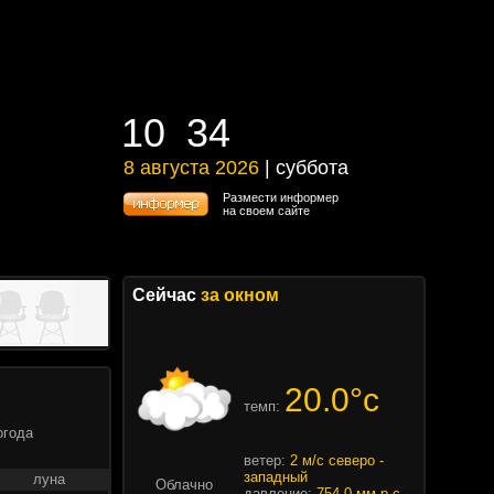
10
:
34
10
:
34
8 августа 2026
| суббота
8 августа 2026 | суббота
Размести информер
на своем сайте
Сейчас
за окном
20.0°c
темп:
огода
ветер:
2 м/с северо -
западный
луна
Облачно
давление:
754.0 мм.р.с.