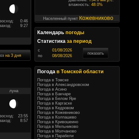
влажность:
48.0%
Кожевниково
Населенный пункт
восход:
0:46
заход:
9:27
Календарь
погоды
Статистика
за период
c
показать
ноз
на 3 дня
по
Погода
в Томской области
Погода в Томске
Погода в Александровском
Погода в Асино
луна
Погода в Бакчаре
Погода в Белом Яре
Погода в Каргаске
Погода в Кедровом
Погода в Кожевниково
восход:
23:55
Погода в Колпашево
заход:
8:57
Погода в Кривошеино
Погода в Мельниково
Погода в Молчаново
Погода в Парабели