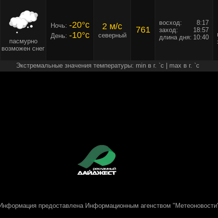
восход:
8:17
-20°c
2 м/c
Ночь:
761
заход:
18:57
-10°c
северный
День:
длина дня:
10:40
пасмурно
возможен снег
Экстремальные значения температуры: min в г. `c | max в г. `c
Информация предоставлена
Информационным агенством "Метеоновости