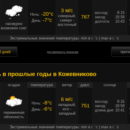
3 м/c
восход:
8:15
-20°c
Ночь:
северный,
767
заход:
18:58
-7°c
северо -
День:
долгота:
10:43
пасмурно
восточный
возможен снег
Экстремальные значения температуры: min в г. `c | max в г. `c
0 дней
прог
достоверность прогнозов
ь в прошлые годы в Кожевниково
осадки
температура
ветер
давл.
солнце
6 м/c
восход:
8:16
-8°c
Ночь:
западный,
751
заход:
18:58
-6°c
юго -
День:
длина дня:
10:41
переменная
западный
облачность
Экстремальные значения температуры: min в г. `c | max в г. `c