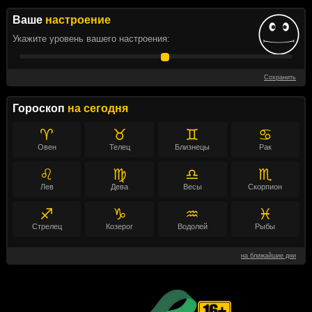
Ваше
настроение
Укажите уровень вашего настроения:
Сохранить
Гороскоп
на сегодня
♈
♉
♊
♋
Овен
Телец
Близнецы
Рак
♌
♍
♎
♏
Лев
Дева
Весы
Скорпион
♐
♑
♒
♓
Стрелец
Козерог
Водолей
Рыбы
на ближайшие дни