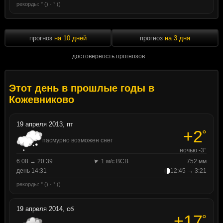
рекорды: ° () · ° ()
прогноз
на 10 дней
прогноз
на 3 дня
достоверность прогнозов
Этот день в прошлые годы в
Кожевниково
19 апреля 2013, пт
+2
°
пасмурно возможен снег
ночью -3°
6:08 → 20:39
1 м/с ВСВ
752 мм
день 14:31
12:45 → 3:21
рекорды: ° () · ° ()
19 апреля 2014, сб
+17
°