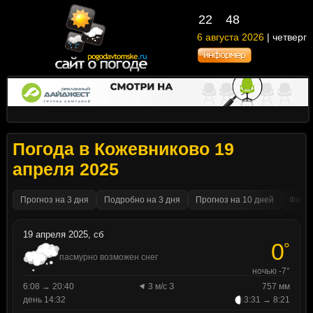
22
48
6 августа 2026
| четверг
Погода в Кожевниково 19
апреля 2025
Прогноз на 3 дня
Подробно на 3 дня
Прогноз на 10 дней
Факти
19 апреля 2025, сб
0
°
пасмурно возможен снег
ночью -7°
6:08 → 20:40
3 м/с З
757 мм
день 14:32
3:31 → 8:21