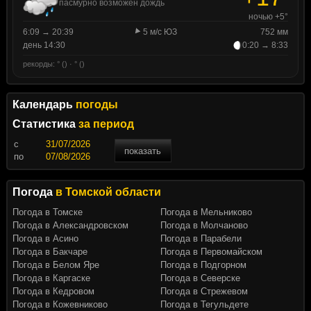
пасмурно возможен дождь
ночью +5°
6:09 → 20:39
5 м/с ЮЗ
752 мм
день 14:30
0:20 → 8:33
рекорды: ° () · ° ()
Календарь
погоды
Статистика
за период
c
показать
по
Погода
в Томской области
Погода в Томске
Погода в Мельниково
Погода в Александровском
Погода в Молчаново
Погода в Асино
Погода в Парабели
Погода в Бакчаре
Погода в Первомайском
Погода в Белом Яре
Погода в Подгорном
Погода в Каргаске
Погода в Северске
Погода в Кедровом
Погода в Стрежевом
Погода в Кожевниково
Погода в Тегульдете