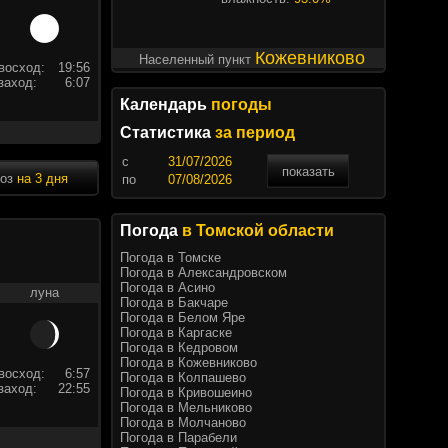
Кожевниково
Населенный пункт
восход:
19:56
заход:
6:07
Календарь
погоды
Статистика
за период
c
показать
ноз
на 3 дня
по
Погода
в Томской области
Погода в Томске
Погода в Александровском
Погода в Асино
луна
Погода в Бакчаре
Погода в Белом Яре
Погода в Каргаске
Погода в Кедровом
Погода в Кожевниково
восход:
6:57
Погода в Колпашево
заход:
22:55
Погода в Кривошеино
Погода в Мельниково
Погода в Молчаново
Погода в Парабели