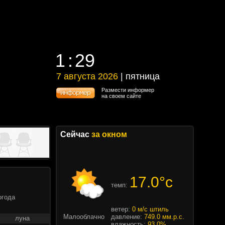
1
29
1
29
7 августа 2026
| пятница
7 августа 2026 | пятница
Размести информер
на своем сайте
Сейчас
за окном
17.0°c
темп:
огода
ветер:
0 м/с штиль
Малооблачно
давление:
749.0 мм.р.с.
луна
влажность:
93.0%