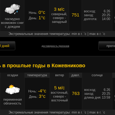
3 м/c
восход:
6:26
0°c
Ночь:
северный,
751
заход:
20:25
1°c
северо -
День:
пасмурно
долгота:
14:00
западный
возможен снег
с дождем
Экстремальные значения температуры: min в г. `c | max в г. `c
0 дней
прог
достоверность прогнозов
ь в прошлые годы в Кожевниково
осадки
температура
ветер
давл.
солнце
5 м/c
восход:
6:26
-4°c
Ночь:
восточный,
763
заход:
20:25
3°c
северо -
День:
длина дня:
13:59
переменная
восточный
облачность
Экстремальные значения температуры: min в г. `c | max в г. `c