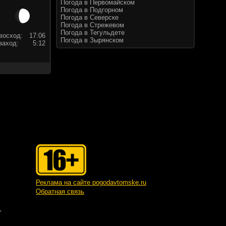
Погода в Первомайском
Погода в Подгорном
Погода в Северске
Погода в Стрежевом
Погода в Тегульдете
восход:
17:06
Погода в Зырянском
заход:
5:12
Реклама на сайте pogodavtomske.ru
Обратная связь
"