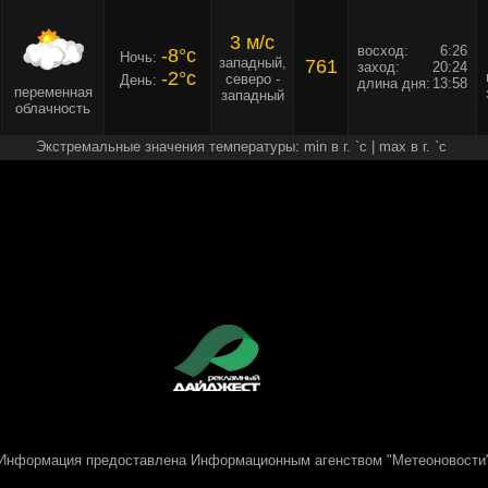
3 м/c
восход:
6:26
-8°c
Ночь:
западный,
761
заход:
20:24
-2°c
северо -
День:
длина дня:
13:58
переменная
западный
облачность
Экстремальные значения температуры: min в г. `c | max в г. `c
Информация предоставлена
Информационным агенством "Метеоновости