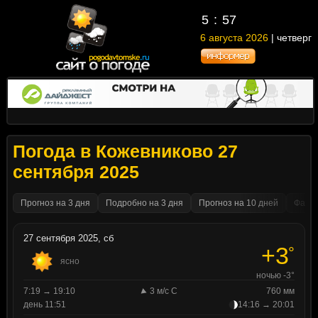
5
:
57
6 августа 2026
| четверг
Погода в Кожевниково 27
сентября 2025
Прогноз на 3 дня
Подробно на 3 дня
Прогноз на 10 дней
Факти
27 сентября 2025, сб
+3
°
ясно
ночью -3°
7:19 → 19:10
3 м/с С
760 мм
день 11:51
14:16 → 20:01