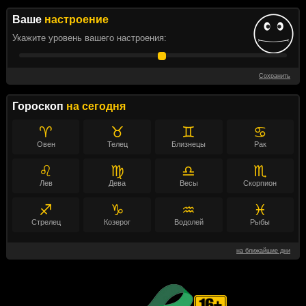
Ваше
настроение
Укажите уровень вашего настроения:
Сохранить
Гороскоп
на сегодня
♈
♉
♊
♋
Овен
Телец
Близнецы
Рак
♌
♍
♎
♏
Лев
Дева
Весы
Скорпион
♐
♑
♒
♓
Стрелец
Козерог
Водолей
Рыбы
на ближайшие дни