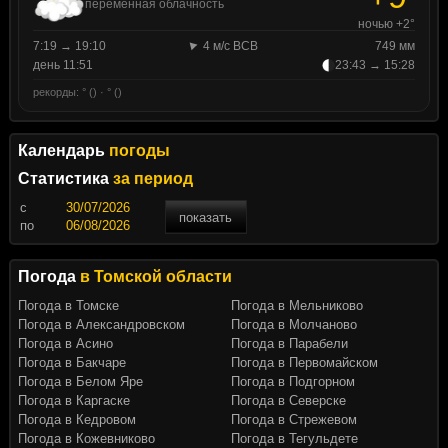
переменная облачность
ночью +2°
7:19 → 19:10
4 м/с ВСВ
749 мм
день 11:51
23:43 → 15:28
рекорды: ° () · ° ()
Календарь
погоды
Статистика
за период
c
показать
по
Погода
в Томской области
Погода в Томске
Погода в Мельниково
Погода в Александровском
Погода в Молчаново
Погода в Асино
Погода в Парабели
Погода в Бакчаре
Погода в Первомайском
Погода в Белом Яре
Погода в Подгорном
Погода в Каргаске
Погода в Северске
Погода в Кедровом
Погода в Стрежевом
Погода в Кожевниково
Погода в Тегульдете