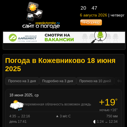
20
:
47
6 августа 2026
| четверг
Погода в Кожевниково 18 июня
2025
Прогноз на 3 дня
Подробно на 3 дня
Прогноз на 10 дней
Факти
18 июня 2025, ср
+19
°
переменная облачность возможен дождь
ночью +16°
4:35 → 22:16
3 м/с С
750 мм
день 17:41
1:24 → 12:34