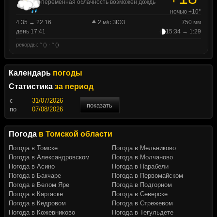
переменная облачность возможен дождь
ночью +10°
4:35 → 22:16
2 м/с ЗЮЗ
750 мм
день 17:41
15:34 → 1:29
рекорды: ° () · ° ()
Календарь
погоды
Статистика
за период
c
показать
по
Погода
в Томской области
Погода в Томске
Погода в Мельниково
Погода в Александровском
Погода в Молчаново
Погода в Асино
Погода в Парабели
Погода в Бакчаре
Погода в Первомайском
Погода в Белом Яре
Погода в Подгорном
Погода в Каргаске
Погода в Северске
Погода в Кедровом
Погода в Стрежевом
Погода в Кожевниково
Погода в Тегульдете