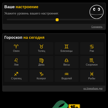
Ваше
настроение
Укажите уровень вашего настроения:
Сохранить
Гороскоп
на сегодня
♈
♉
♊
♋
Овен
Телец
Близнецы
Рак
♌
♍
♎
♏
Лев
Дева
Весы
Скорпион
♐
♑
♒
♓
Стрелец
Козерог
Водолей
Рыбы
на ближайшие дни